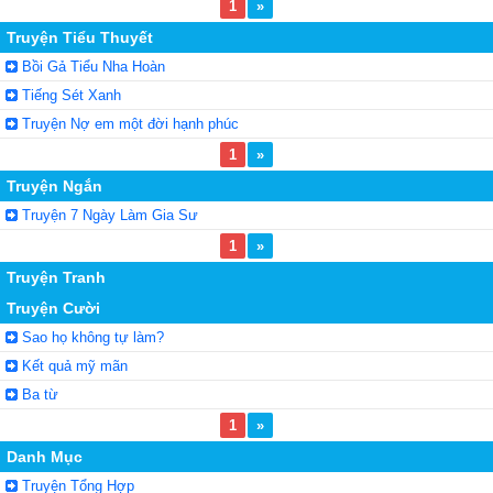
1
»
Truyện Tiểu Thuyết
Bồi Gả Tiểu Nha Hoàn
Tiếng Sét Xanh
Truyện Nợ em một đời hạnh phúc
1
»
Truyện Ngắn
Truyện 7 Ngày Làm Gia Sư
1
»
Truyện Tranh
Truyện Cười
Sao họ không tự làm?
Kết quả mỹ mãn
Ba từ
1
»
Danh Mục
Truyện Tổng Hợp