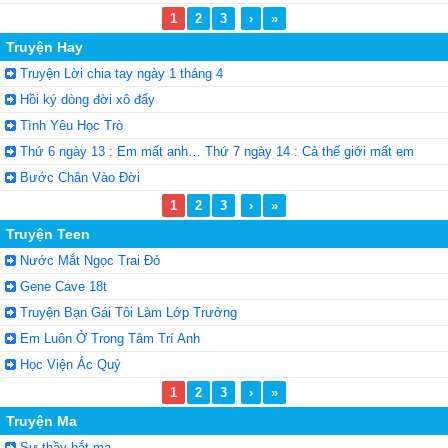
1
2
3
›
»
Truyện Hay
Truyện Lời chia tay ngày 1 tháng 4
Hồi ký dòng đời xô đẩy
Tình Yêu Học Trò
Thứ 6 ngày 13 : Em mất anh… Thứ 7 ngày 14 : Cả thế giới mất em
Bước Chân Vào Đời
1
2
3
›
»
Truyện Teen
Nước Mắt Ngọc Trai Đỏ
Gene Cave 18t
Truyện Bạn Gái Tôi Làm Lớp Trưởng
Em Luôn Ở Trong Tâm Trí Anh
Học Viện Ác Quỷ
1
2
3
›
»
Truyện Ma
Sư thầy bắt ma