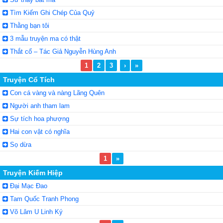
Tìm Kiếm Ghi Chép Của Quỷ
Thằng bạn tôi
3 mẫu truyện ma có thật
Thắt cổ – Tác Giả Nguyễn Hùng Anh
1
2
3
›
»
Truyện Cổ Tích
Con cá vàng và nàng Lãng Quên
Người anh tham lam
Sự tích hoa phượng
Hai con vật có nghĩa
Sọ dừa
1
»
Truyện Kiếm Hiệp
Đại Mạc Đao
Tam Quốc Tranh Phong
Võ Lâm U Linh Ký