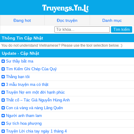
Đang hot
Đọc truyện
Danh mục
Thông Tin Cập Nhật
You do not understand Vietnamese? Please use the tool selection below. :)
Update - Cập Nhật
Sư thầy bắt ma
Tìm Kiếm Ghi Chép Của Quỷ
Thằng bạn tôi
3 mẫu truyện ma có thật
Truyện Nợ em một đời hạnh phúc
Thắt cổ – Tác Giả Nguyễn Hùng Anh
Con cá vàng và nàng Lãng Quên
Người anh tham lam
Sự tích hoa phượng
Truyện Lời chia tay ngày 1 tháng 4