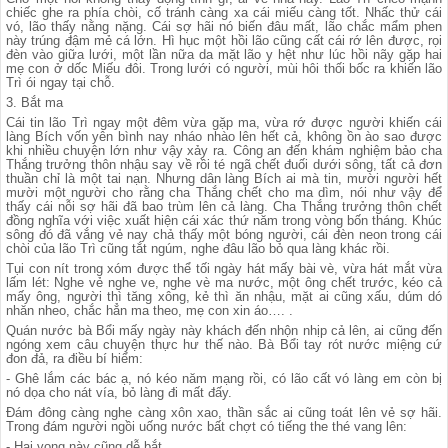
chiếc ghe ra phía chòi, cố tránh càng xa cái miếu càng tốt. Nhấc thử cái
vó, lão thấy nằng nặng. Cái sợ hãi nó biến đâu mất, lão chắc mẩm phen
này trúng đậm mẻ cá lớn. Hì hục một hồi lão cũng cất cái rớ lên được, rọi
đèn vào giữa lưới, một lần nữa da mặt lão y hệt như lúc hồi nãy gặp hai
mẹ con ở dốc Miếu đôi. Trong lưới có người, mùi hôi thối bốc ra khiến lão
Trì ói ngay tại chỗ.
3. Bắt ma
Cái tin lão Trì ngay một đêm vừa gặp ma, vừa rớ được người khiến cái
làng Bích vốn yên bình nay nháo nhào lên hết cả, không ồn ào sao được
khi nhiều chuyện lớn như vậy xảy ra. Công an đến khám nghiệm bảo cha
Thắng trưởng thôn nhậu say về rồi té ngã chết đuối dưới sông, tất cả đơn
thuần chỉ là một tai nạn. Nhưng dân làng Bích ai mà tin, mười người hết
mười một người cho rằng cha Thắng chết cho ma dìm, nói như vậy để
thấy cái nỗi sợ hãi đã bao trùm lên cả làng. Cha Thắng trưởng thôn chết
đồng nghĩa với việc xuất hiện cái xác thứ năm trong vòng bốn tháng. Khúc
sông đó đã vắng vẻ nay chả thấy một bóng người, cái đèn neon trong cái
chòi của lão Trì cũng tắt ngúm, nghe đâu lão bỏ qua làng khác rồi.
Tụi con nít trong xóm được thể tối ngày hát mấy bài vè, vừa hát mắt vừa
lấm lét: Nghe vẻ nghe ve, nghe vè ma nước, một ông chết trước, kéo cả
mấy ông, người thì tăng xông, kẻ thì ăn nhậu, mặt ai cũng xấu, dúm dó
nhăn nheo, chắc hẳn ma theo, mẹ con xin áo…. .
Quán nước bà Bổi mấy ngày này khách đến nhộn nhịp cả lên, ai cũng đến
ngóng xem câu chuyện thực hư thế nào. Bà Bổi tay rót nước miệng cứ
đon đả, ra điều bí hiểm:
- Ghê lắm các bác ạ, nó kéo năm mạng rồi, có lão cất vó làng em còn bị
nó dọa cho nát vía, bỏ làng đi mất đấy.
Đám đông càng nghe càng xôn xao, thần sắc ai cũng toát lên vẻ sợ hãi.
Trong đám người ngồi uống nước bất chợt có tiếng the thé vang lên:
- Hai vong này cũng dễ bắt.