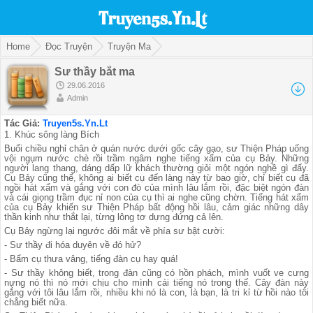
Home
Đọc Truyện
Truyện Ma
Sư thầy bắt ma
29.06.2016
Admin
Tác Giả:
Truyen5s.Yn.Lt
1. Khúc sông làng Bích
Buổi chiều nghỉ chân ở quán nước dưới gốc cây gạo, sư Thiện Pháp uống
vội ngụm nước chè rồi trầm ngâm nghe tiếng xẩm của cụ Bảy. Những
người lang thang, dáng dấp lữ khách thường giỏi một ngón nghề gì đấy.
Cụ Bảy cũng thế, không ai biết cụ đến làng này từ bao giờ, chỉ biết cụ đã
ngồi hát xẩm và gắng với con đò của mình lâu lắm rồi, đặc biệt ngón đàn
và cái giọng trầm đục nỉ non của cụ thì ai nghe cũng chờn. Tiếng hát xẩm
của cụ Bảy khiến sư Thiện Pháp bất động hồi lâu, cảm giác những dây
thần kinh như thắt lại, từng lông tơ dựng đứng cả lên.
Cụ Bảy ngừng lại ngước đôi mắt về phía sư bật cười:
- Sư thầy đi hóa duyên về đó hử?
- Bẩm cụ thưa vâng, tiếng đàn cụ hay quá!
- Sư thầy không biết, trong đàn cũng có hồn phách, mình vuốt ve cưng
nựng nó thì nó mới chịu cho mình cái tiếng nó trong thế. Cây đàn này
gắng với tôi lâu lắm rồi, nhiều khi nó là con, là bạn, là tri kỉ từ hồi nào tôi
chẳng biết nữa.