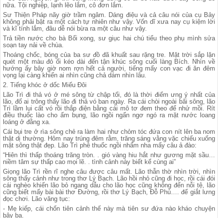
nữa. Tội nghiệp, lạnh lẽo lắm, cô đơn lắm.
Sư Thiện Pháp nãy giờ trầm ngâm. Dáng điệu và cả câu nói của cụ Bảy
không phải bật ra một cách tự nhiên như vậy. Vốn dĩ xưa nay cụ kiệm lời
và kĩ tính lắm, đâu dễ nói bừa ra một câu như vậy.
Trả tiền nước cho bà Bổi xong, sư giục hai chú tiểu theo phụ mình sửa
soạn tay nải về chùa.
Thoáng chốc, bóng của ba sư đồ đã khuất sau rặng tre. Mặt trời sắp lặn
quét một màu đỏ ối kéo dài đến tận khúc sông cuối làng Bích. Nhìn về
hướng ấy bây giờ nom rợn hết cả người, tiếng mấy con vạc đi ăn đêm
vọng lại càng khiến ai nhìn cũng chả dám nhìn lâu.
2. Tiếng khóc ở dốc Miếu Đôi
Lão Trì đi thả vó ở mé sông từ chập tối, đó là thời điểm ưng ý nhất của
lão, đố ai trông thấy lão đi thả vó ban ngày. Ra cái chòi ngoài bãi sông, lão
Trì lầm lụi cất vó rồi thắp điện bằng cái mô tơ đem theo để nhử mồi. Rít
điều thuốc lào cho ấm bụng, lão ngồi ngẩn ngơ ngó ra mặt nước loang
loáng ở đằng xa.
Cái bụi tre ở rìa sông chẻ ra làm hai như chỏm tóc đứa con nít lên ba nom
thật dị thường. Hôm nay trúng đêm rằm, trăng sáng vằng vặc chiếu xuống
mặt sông thật đẹp. Lão Trì phê thuốc ngồi nhẩm nha mấy câu ả đào:
“Hiên thì thấp thoáng trăng tròn. . gió vàng hiu hắt như gương mặt sầu…
niềm tâm sự thấp cao mọi lẽ. . tình cảnh này biết kể cùng ai”
Giọng lão Trì rền rĩ nghe câu được câu mất. Lão thẫn thờ nhìn trời, nhìn
sông thấy cảnh như trong thơ Lý Bạch. Lão hồi nhỏ cũng đi học, rồi cái đói
cái nghèo khiến lão bỏ ngang dẫu cho lão học cũng không đến nỗi tệ, lão
cũng biết mấy bài bài thơ Đường, rồi thơ Lý Bạch, Đỗ Phủ…. để giắt lưng
đọc chơi. Lão văng tục:
- Mẹ kiếp, cái chốn tiên cảnh thế này mà tiên sư đứa nào kháo chuyện
bậy bạ.