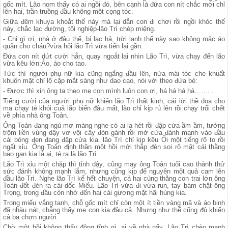
gốc mít. Lão nom thấy có ai ngồi đó, bên cạnh là đứa con nít chắc mới chỉ
lên hai, trần truồng đầu không một cọng tóc.
Giữa đêm khuya khoắt thế này mà lại dẫn con đi chơi rồi ngồi khóc thế
này, chắc lạc đường, tội nghiệp-lão Trì chép miệng.
- Chị gì ơi, nhà ở đâu thế, bị lạc hả, trời lạnh thế này sao không mặc áo
quần cho cháu?vừa hỏi lão Trì vừa tiến lại gần.
Đứa con nít dứt cười hẳn, quay ngoắt lại nhìn Lão Trì, vừa chạy đến lão
vừa kêu lớn:Áo, áo cho tao.
Tức thì người phụ nữ kia cũng ngẩng đầu lên, nửa mái tóc che khuất
khuôn mặt chỉ lộ cặp mắt sáng như dao cạo, nói với theo đứa bé:
- Được thì xin ông ta theo mẹ con mình luôn con ơi, há há há há……. .
Tiếng cười của người phụ nữ khiến lão Trì thất kinh, cái lời thề dọa cho
ma chạy té khói cuả lão biến đâu mất, lão chỉ kịp rú lên rồi chạy trối chết
về phía nhà ông Toản.
Ông Toản đang ngủ mơ màng nghe có ai la hét rồi đập cửa ầm ầm, tưởng
trộm liền vùng dậy vơ vội cây đòn gánh rồi mở cửa đánh mạnh vào đầu
cái bóng đen đang đập cửa kia. lão Trì chỉ kịp kêu Ối một tiếng rõ to rồi
ngất xỉu. Ông Toản định thần một hồi mới thắp đèn soi rõ mặt cái thằng
bạo gan kia là ai, té ra là lão Trì.
Lão Trì xỉu một chặp thì tỉnh dậy, cũng may ông Toản tuổi cao thành thử
sức đánh không mạnh lắm, nhưng cũng kịp để nguyên một quả cam lên
đầu lão Trì. Nghe lão Trì kể hết chuyện, cả hai cùng thằng con trai lớn ông
Toản đốt đèn ra cái dốc Miếu. Lão Trì vừa đi vừa run, tay bám chặt ông
Trọng, trong đầu còn nhớ đến hai cái gương mặt hãi hùng kia.
Trong miếu vắng tanh, chỗ gốc mít chỉ còn một ít tiền vàng mã và áo binh
đã nhàu nát, chẳng thấy mẹ con kia đâu cả. Nhưng như thế cũng đủ khiến
cả ba chợn người.
Chờ một hồi không thấy động tĩnh gì, ai về nhà nấy. Lão Trì chèo mạnh