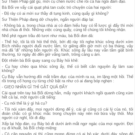
Sư Thiện Pháp gật gù, mời cụ chén nước chè rồi cả hai ngồi đàm đạo.
Bà Bổi ve vẩy cái quạt phá tan cuộc trò chuyện của hai người:
- Độ rày có ai mời sư thầy đi tụng kinh, cúng quẩy gì không?
Sư Thiện Pháp đang dở chuyện, ngẩn người đáp lại:
- Không bà ạ, trong chùa nhà ai có đám hiếu hay có lễ lược gì đấy thì mời
nhà chùa đi thôi. Những việc cúng quẩy, cúng tế chúng tôi không nhận.
Nhổ phịt ngụm trầu đỏ tươi như máu, bà Bổi đon đả:
- Thế hử, tôi là tôi hỏi thế thôi, bởi độ rày tôi nghe khúc sông dưới xóm
Bích nhiều người đuối nước lắm, từ giêng đến giờ mới có ba tháng, vậy
mà đã “đi” những bốn người rồi. Khúc sông ấy lâu nay vẫn tắm giặt bình
thường, từ ngày đó đến giờ vắng tanh, trông càng u ám.
Đột nhiên bà Bổi quay sang cụ Bảy hỏi khẽ:
- Cụ hay chèo qua khúc sông ấy, thế có biết căn nguyên ấy làm sao
không?
Cụ Bảy vẫn hướng đôi mắt trầm đục của mình ra xa, im lặng một hồi. Thế
rồi trong cổ họng cụ từng chữ bật ra như có ai đang bóp nghẹn :
- GIEO NHÂN GÌ THÌ GẶT QUẢ ĐẤY
Cái quạt trên tay bà Bổi dừng hẳn, mấy người khách ngồi quanh cũng xúm
hết cả lại, một người cất tiếng:
- Cụ nói thế là ý gì hả cụ?
- Tôi nói xàm đấy, mọi người đừng để ý, cái gì cũng có cái lý của nó, tôi
đoán chắc có gì khúc mắc trong chuyện này nên nói bừa vậy thôi. Mọi
người cứ nghỉ, tôi đi đây.
Xếp lại hộp đàn, cụ Bảy bỏ đi dưới ánh mắt ngơ ngác của mọi người. Đợi
cụ đi khuất, bà Bổi chép miệng:
- Có căn nguyên gì thì cũng mong đừng có ai bỏ xác dưới đáy sông đó