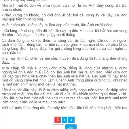
Mọi ánh mắt đổ dồn về phía người vừa nói, là lão Ánh thầy cúng. Bà Bổi
nhanh nhảu:
- Này, đừng có khoác, có giỏi ông đi bắt hai cái vong ấy về đây, cả làng
này góp tiền thưởng ông.
Vuốt chỏm râu không lấy gì làm đẹp của mình, lão Ánh cười gằng:
- Cả làng cứ chung tiền để đó, tối nay ra dốc Miếu coi tôi bắt hai cái vong
đó chơi. Nói đọan, lão đứng dậy bỏ đi thẳng.
Cả đám đông lại xì xào thêm, ai cũng bán tín bán nghi. Chỉ có một người
tách khỏi đám đông lầm lũi tiến ra chiếc ghe, khua mái chèo về phiá khúc
sông làng Bích, là cụ Bảy. Từ giữa sông từng câu hát cụ xa dần nghe ai
oán, não nề:
Kìa mây đi mất, chim về núi sầu, thuyền đưa đủng đỉnh, chàng đâu chàng
đâu…. .
Vừa chập tối nhà ai cũng đóng cửa, tiếng là đóng cửa nhưng ai cũng
ngóng về phía dốc miếu Đôi coi lão Ánh bắt ma ra làm sao. Mấy đứa con
nít bạo gan hơn, vừa chạy theo lão Ánh vừa hát vè. Lão Ánh tối nay mặc
một đồ vàng chóe hệt như Lâm Chánh Anh trong phim cương thi, chỉ khác
là một bên phim ảnh, một bên đi bắt ma thật.
Lão Ánh bắt đầu bày đồ lễ ra giữa miếu, mấy ngọn nến vàng uột thắp sáng
trưng cả miếu hòa lẫn cái màu đỏ ối của đèn khiến không gian thêm kì bí.
Lão đặt giữa bàn một cái thau có thứ nước sền sệt, bốc lên một mùi tanh
lợm họng, chắc có lẽ là máu chó mực.
Viết vẽ máy hình rồng rắn lên mấy tấm bùa, lão bắt đầu làm phép. Một tay
...
1
›
»