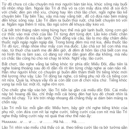
Từ độ chưa có câu chuyện mà mọi người bàn tán kia, khúc sông này buổi
tối nhộn nhịp lắm. Ngoài lão Trì đi thả vó ra còn mấy đứa nhỏ đi soi ếch
với chiếc đèn pin nhỏ xíu, chúng hay lên chòi lão chơi, ngồi nghe lão kể
chuyện bên Tây bên Tàu, vậy mà nay vắng tiệt , đố có đứa nào bén mảng
đến khúc sông này. Lão Trì đâm ra buồn thúi ruột, chả biết chuyện trò với
ai. Ngẩm nga thêm tí nữa, lão ngủ sớm để khuya dậy kéo vó.
Cái tiết trời tháng năm nóng hừng hực thế mà giờ lạnh buốt, từng cơn gió
cứ thốc vào mái chòi của lão Trì từng đợt từng đợt. Lão kéo chiếc chăn
che kín chân rồi mà vẫn lạnh. Chửi đổng vài câu, lão lọ mọ dậy châm điếu
thuốc ngồi ngáp ngắn ngáp dài. Trong bóng đêm mù mịt kia, điếu thuốc lão
Trì đỏ rực, nhập nhòe như mấy con ma đuốc. Lão chả sợ bố con nhà ma
nào, từ thuở cha sanh mẹ đẻ đến giờ, đi đêm đi hôm lão chả biết con ma
nó hình thù ra làm sao, có đáng sợ như dân gian đồn đại không, mà nếu
có chắc lão cũng hù cho nó chạy té khói. Nghĩ vậy, lão cười.
Bất chợt, lão nghe vẳng lại tiếng khóc từ phía dốc Miếu Đôi, đầu tiên là
nghe loáng thoáng sau đó rõ dần rồi rít lên từng chặp nghe ai oán não nề.
Hẳn như người khóc có chuyện gì buồn đến thảm thiết thì tiếng khóc mới
thê lương như vậy. Lão Trì dỏng tai nghe, có tiếng phụ nữ rồi cả tiếng con
nít nữa. Quái lạ, khuya vầy rồi ai còn dắt con đi chơi nữa chứ. Tiếng khóc
vọng lại mỗi lúc một rõ, nghe rờn rợn.
Cho chiếc ghe tấp vào bờ, lão Trì tiến lại gần cái miếu dốc Đôi. Cái miếu
này bỏ hoang đã lâu, chỉ thắp mỗi cái bóng đèn hạt lựu đỏ choét nhìn là
muốn bỏ chạy. Từ khi trời nhập nhoạng đã chẳng thấy ai dám bén mảng ra
chốn này.
Lão Trì mỗi lúc mỗi gần dốc Miếu hơn, bây giờ chỉ nghe tiếng khóc của
phụ nữ, còn đứa con nít lại nghe cười, tiếng cười của con nít mà lão Trì
nghe thấy tiếng cười này nó quái thai như thế nào ấy:
Huuuuuu…ư…. ư…. . ư………Há há…. . Há…….
Lão Trì nhìn vào miếu chả thấy có ai, theo tiếng cười lão ra bờ tường gần