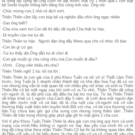
ta uống lấy uống để.Ông cười rồi đặt trước mặt cô 1 món quà-1 con búp
bê Senbi truyền thống làm bằng thủ công tinh xảo. Ông nói:
-Chúc mừng con,1 nhà vô địch mới.
Thiên Thiên cầm lấy con búp bê và nghiên đầu nhìn ông ngạc nhiên
-Sao ông biết?
-Cha vừa xem tivi.Con đã thi đấu rất tuyệt.Cha thật tự hào.
-Di truyền của mẹ tui đó.
Thiên Thiên tự hào . Người đàn ông đẩy Menu qua cho cô nhóc rồi bảo:
-Con ăn gì cứ gọi.
-Tui ko thấy đói.Ông dẫn tui đi chơi đi.
-Con gái muốn gì cha cũng chìu mà.Con muốn đi đâu?
-Ưmh…Công viên thiếu nhi,nha?
Thiên Thiên nghĩ 1 lúc rôì trả lời .
Thiên Thiên là con gái của tỉ phú Khưu Tuấn và nữ võ sĩ Thiết Lâm.Thời
trước, ông Tuấn là 1 doanh nhân thành đạt và khá đào hoa.Tuy đã có vợ
con nhưng ông vẫn bí mật quan hệ với nhiều phụ nữ khác và sinh ra Thiên
Thiên.Mẹ cô bé mất ngay sau khi sinh cô ra.Từ nhỏ, Thiên Thiên đã sống
với người dì, là đội phó của đội điều tra bài trừ ma túy. Từ bé,Thiên Thiên
rất khao khát có 1 người cha.Cách đây 5 năm, dì Linh đưa một người đàn
ông đến trước mặt cô và bảo đó là cha ruột của cô-người mà cô vẫn
thường thấy xuất hiện trên truyền hình.Đối với cha, cô bé vừa thương vừa
hận.Tuy chưa bao giờ gọi cha xưng con nhưng trong thâm tâm ,Thiên
Thiên rất trân trọng những giây phút gặp gỡ bí mật giữa 2 cha con.
Với tỉ phú Khưu Tuấn,Thiên Thiên là đứa gái con mà ông quý hơn cả sinh
mạng của mình.Nếu không vì người vợ hay đau yếu của mình thì có lẽ
ông đã công khai thừa nhận Thiên Thiên.Cô bé thì lại không quan tâm điều
đó.Điều cốt yếu cô bé hiểu được là cha rất yêu cô và cô cũng rất yêu cha