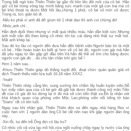
Trọng bất ngờ kéo Thiên Thiên lại gần rồi hôn lên đôi môi của cô bé. Hắn
giữ cô bé trong vòng tay mình bằng sức mạnh của một gã con trai mà cô
bé khó thoát ra được.Một hồi lâu,chừng 1 phút, cô bé xô mới xô được
Trọng ra, tức giận bỏ đi.
-Nếu ko phải vì anh đã đỡ gìum tôi 1 nhát dao thì anh coi chừng đó!
-Nhóc,anh chỉ…
Hắn định đuổi theo nhưng vì mất quá nhiều máu, hắn dần kiệt sức.Nhưng
ánh mắt vẫn dõi theo bóng cô nhóc tới lúc cái dáng nhỏ thật sự mất hút.
Mắt anh khép lại…
Sau đó ko lâu có người đến đưa hắn đến bệnh viện.Người báo tin là một
cô bé…Hắn hoàn toàn ko biết gì hơn về cô bé đó, người con gái mà hắn
đã yêu ngay từ lần gặp gỡ đầu tiên.Và hắn đã thề sẽ tìm cho bằng được
người con gái đó… dù cho tận chân trời góc bể !
Hơn 1 năm sau…
-Khưu Thiên Thiên giáp đỏ thắng tuyệt đối, đoạt chức quán quân giải vô
địch Thanh thiếu niên lứa tuổi 16-18 năm XXX2.
-Yeah!
Thiên Thiên nhảy cẫng lên, sung sướng ôm chầm lấy huấn luyện viên.Nỗ
lực mấy năm qua của cô bé giờ đã gặt hái được thành công mỹ mãn.Tiền
đề của cô gái đó ko dừng lại ở đó mà sẽ còn tiến thật xa.Đó là nhận xét
khá khách quan của phóng viên Mộc Lan,phóng viên nổi tiếng tờ báo
“Stairs” rất có tên tuổi.
Ngay sau khi nhận giải, Thiên Thiên đón xe đến ngay nhà hàng Rex vì
cuộc hẹn với 1 người đàn ông.Cô bé rất nôn nao khi gặp người đàn ông
này…
-Xin lỗi, tui đến trễ.Ông đợi có lâu ko?
Cô nhóc vội vã vừa lau mồ hôi,vừa ngồi xuống chộp ngay ly nước của ông