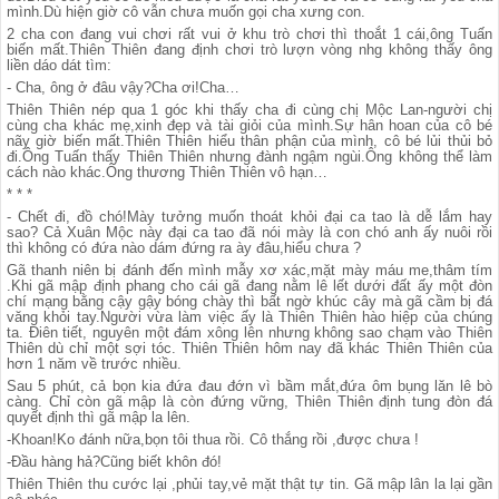
mình.Dù hiện giờ cô vẫn chưa muốn gọi cha xưng con.
2 cha con đang vui chơi rất vui ở khu trò chơi thì thoắt 1 cái,ông Tuấn
biến mất.Thiên Thiên đang định chơi trò lượn vòng nhg không thấy ông
liền dáo dát tìm:
- Cha, ông ở đâu vậy?Cha ơi!Cha…
Thiên Thiên nép qua 1 góc khi thấy cha đi cùng chị Mộc Lan-người chị
cùng cha khác mẹ,xinh đẹp và tài giỏi của mình.Sự hân hoan của cô bé
nãy giờ biến mất.Thiên Thiên hiểu thân phận của mình, cô bé lủi thủi bỏ
đi.Ông Tuấn thấy Thiên Thiên nhưng đành ngậm ngùi.Ông không thể làm
cách nào khác.Ông thương Thiên Thiên vô hạn…
* * *
- Chết đi, đồ chó!Mày tưởng muốn thoát khỏi đại ca tao là dễ lắm hay
sao? Cả Xuân Mộc này đại ca tao đã nói mày là con chó anh ấy nuôi rồi
thì không có đứa nào dám đứng ra ày đâu,hiểu chưa ?
Gã thanh niên bị đánh đến mình mẫy xơ xác,mặt mày máu me,thâm tím
.Khi gã mập định phang cho cái gã đang nằm lê lết dưới đất ấy một đòn
chí mạng bằng cậy gậy bóng chày thì bất ngờ khúc cây mà gã cầm bị đá
văng khỏi tay.Người vừa làm việc ấy là Thiên Thiên hào hiệp của chúng
ta. Điên tiết, nguyên một đám xông lên nhưng không sao chạm vào Thiên
Thiên dù chỉ một sợi tóc. Thiên Thiên hôm nay đã khác Thiên Thiên của
hơn 1 năm về trước nhiều.
Sau 5 phút, cả bọn kia đứa đau đớn vì bầm mắt,đứa ôm bụng lăn lê bò
càng. Chỉ còn gã mập là còn đứng vững, Thiên Thiên định tung đòn đá
quyết định thì gã mập la lên.
-Khoan!Ko đánh nữa,bọn tôi thua rồi. Cô thắng rồi ,được chưa !
-Đầu hàng hả?Cũng biết khôn đó!
Thiên Thiên thu cước lại ,phủi tay,vẻ mặt thật tự tin. Gã mập lân la lại gần