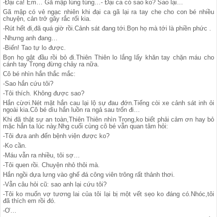
-Đại ca! Em… Gã mập lúng túng…- Đại ca có sao ko? Sao lại…
Gã mập có vẻ ngạc nhiên khi đại ca gã lại ra tay che cho con bé nhiều
chuyện, cản trở gây rắc rối kia.
-Rút hết đi,đã quá giờ rồi.Cảnh sát đang tới.Bọn họ mà tới là phiền phức .
-Nhưng anh đang…
-Biến! Tao tự lo được.
Bọn họ gật đầu rồi bỏ đi.Thiên Thiên lo lắng lấy khăn tay chặn máu cho
cánh tay Trọng đừng chảy ra nữa.
Cô bé nhìn hắn thắc mắc:
-Sao hắn cứu tôi?
-Tôi thích. Không được sao?
Hắn cừơi.Nét mặt hắn cau lại lộ sự đau đớn.Tiếng còi xe cảnh sát inh ỏi
ngoài kia.Cô bé dìu hắn luồn ra ngả sau trốn đi…
Khi đã thật sự an toàn,Thiên Thiên nhìn Trọng,ko biết phải cảm ơn hay bỏ
mặc hắn ta lúc này.Nhg cuối cùng cô bé vẫn quan tâm hỏi:
-Tôi đưa anh đến bệnh viện được ko?
-Ko cần.
-Máu vẫn ra nhiều, tôi sợ…
-Tôi quen rồi. Chuyện nhỏ thôi mà.
Hắn ngồi dựa lưng vào ghế đá công viên trông rất thảnh thơi.
-Vẫn câu hỏi cũ: sao anh lại cứu tôi?
-Tôi ko muốn vợ tương lai của tôi lại bị một vết sẹo ko đáng có.Nhóc,tôi
đã thích em rồi đó.
-Ơ…