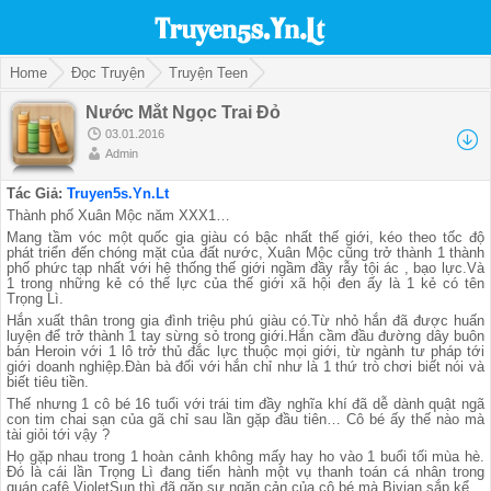
Home
Đọc Truyện
Truyện Teen
Nước Mắt Ngọc Trai Đỏ
03.01.2016
Admin
Tác Giả:
Truyen5s.Yn.Lt
Thành phố Xuân Mộc năm XXX1…
Mang tầm vóc một quốc gia giàu có bậc nhất thế giới, kéo theo tốc độ
phát triển đến chóng mặt của đất nước, Xuân Mộc cũng trở thành 1 thành
phố phức tạp nhất với hệ thống thế giới ngầm đầy rẫy tội ác , bạo lực.Và
1 trong những kẻ có thế lực của thế giới xã hội đen ấy là 1 kẻ có tên
Trọng Lì.
Hắn xuất thân trong gia đình triệu phú giàu có.Từ nhỏ hắn đã được huấn
luyện để trở thành 1 tay sừng sỏ trong giới.Hắn cầm đầu đường dây buôn
bán Heroin với 1 lô trở thủ đắc lực thuộc mọi giới, từ ngành tư pháp tới
giới doanh nghiệp.Đàn bà đối với hắn chỉ như là 1 thứ trò chơi biết nói và
biết tiêu tiền.
Thế nhưng 1 cô bé 16 tuổi với trái tim đầy nghĩa khí đã dễ dành quật ngã
con tim chai sạn của gã chỉ sau lần gặp đầu tiên… Cô bé ấy thế nào mà
tài giỏi tới vậy ?
Họ gặp nhau trong 1 hoàn cảnh không mấy hay ho vào 1 buổi tối mùa hè.
Đó là cái lần Trọng Lì đang tiến hành một vụ thanh toán cá nhân trong
quán cafê VioletSun thì đã gặp sự ngăn cản của cô bé mà Bivian sắp kể.