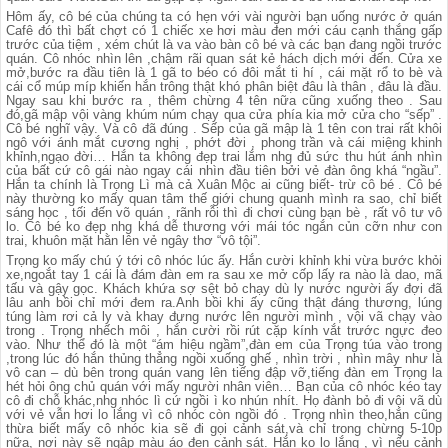
Hôm ấy, cô bé của chúng ta có hẹn với vài người bạn uống nước ở quán
Cafê đó thì bất chợt có 1 chiếc xe hơi màu đen mới cáu cạnh thắng gấp
trước của tiệm , xém chút là va vào bàn cô bé và các bạn đang ngồi trước
quán. Cô nhóc nhìn lên ,chậm rãi quan sát kẻ hách dịch mới đến. Cửa xe
mở,bước ra đầu tiên là 1 gã to béo có đôi mắt ti hí , cái mặt rổ to bè và
cái cổ múp míp khiến hắn trông thật khó phân biệt đâu là thân , đâu là đầu.
Ngay sau khi bước ra , thêm chừng 4 tên nữa cũng xuống theo . Sau
đó,gã mập vội vàng khúm núm chạy qua cửa phía kia mở cửa cho “sếp” .
Cô bé nghĩ vậy. Và cô đã đúng . Sếp của gã mập là 1 tên con trai rất khôi
ngô với ánh mắt cương nghị , phớt đời , phong trần và cái miệng khinh
khỉnh,ngạo đời… Hắn ta không đẹp trai lắm nhg đủ sức thu hút ánh nhìn
của bất cứ cô gái nào ngay cái nhìn đầu tiên bởi vẻ đàn ông khá “ngầu”.
Hắn ta chính là Trọng Lì mà cả Xuân Mộc ai cũng biết- trừ cô bé . Cô bé
này thường ko mấy quan tâm thế giới chung quanh mình ra sao, chỉ biết
sáng học , tối đến võ quán , rãnh rỗi thì đi chơi cùng bạn bè , rất vô tư vô
lo. Cô bé ko đẹp nhg khá dễ thương với mái tóc ngắn củn cỡn như con
trai, khuôn mặt hằn lên vẻ ngây thơ “vô tội”.
Trọng ko mấy chú ý tới cô nhóc lúc ấy. Hắn cười khỉnh khi vừa bước khỏi
xe,ngoắt tay 1 cái là đám đàn em ra sau xe mở cốp lấy ra nào là dao, mã
tấu và gậy gọc. Khách khứa sợ sệt bỏ chạy dù ly nước người ấy đợi đã
lâu anh bồi chỉ mới đem ra.Anh bồi khi ấy cũng thật đáng thương, lúng
túng làm rơi cả ly và khay đựng nước lên người mình , vội vã chạy vào
trong . Trọng nhếch môi , hắn cười rồi rút cặp kính vắt trước ngực đeo
vào. Như thể đó là một “ám hiệu ngầm”,đàn em của Trọng túa vào trong
,trong lúc đó hắn thủng thẳng ngồi xuống ghế , nhìn trời , nhìn mây như là
vô can – dù bên trong quán vang lên tiếng đập vỡ,tiếng đàn em Trọng la
hét hỏi ông chủ quán với mấy người nhân viên… Bạn của cô nhóc kéo tay
cô đi chỗ khác,nhg nhóc lì cứ ngồi ì ko nhún nhít. Họ đành bỏ đi vội vã dù
với vẻ vẫn hơi lo lắng vì cô nhóc còn ngồi đó . Trọng nhìn theo,hắn cũng
thừa biết mấy cô nhóc kia sẽ đi gọi cảnh sát,và chỉ trong chừng 5-10p
nữa, nơi này sẽ ngập màu áo đen cảnh sát. Hắn ko lo lắng , vì nếu cảnh