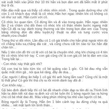
sát xuất hiện vào phút thứ 10 thì hắn và bọn đàn em đã biến mất ở phút
thứ 9 rồi.
Hắn đảo mắt qua và thấy cô nhóc nhìn mình . Trong quán dường như chỉ
còn 1 cô khách duy nhất là cô nhóc.Hắn hơi ngạc nhiên khi cô không có
vẻ như sợ sệt. Hắn cười với cô.
Cô nhóc ko quan tâm. Cô đứng lên và đi vào trong quán. Hắn ngạc nhiên
lần 2 và chăm chú dõi theo cô nhóc khi cô thản nhiên bước ngang mặt
hắn.Cô đã ra tay đánh trọng thương vài tên trong bọn đàn em của Trọng
bằng những đòn đá điêu luyện,kỹ thuật ra đòn và tung cước vừa
nhanh,vừa chuẩn!
Trọng thú vị dõi nhìn. Lần đầu có 1 cô gái khiến cho hắn phải ngoái nhìn dù
cô chẳng kiêu sa,chẳng đài cát , và cũng chưa cất lời nào từ lúc hắn đặt
chân tới…
Nếu 1 tên côn đồ thì có lẽ với cô bé là chuyện nhỏ ,nhg khi chúng có 4 tên
thì cô nhóc khó trở tay. C con gái cũng chỉ là con gái,cô bé bị đàn em của
Trọng bắt lại…
- Con nhóc này thật giỏi nhỉ?
Gã con trai to béo túm tóc cô bé quăng vào 1 góc. Cô bé đau nhg vẫn
quắc mắt nhìn gã , nói qua kẻ răng, đầy đe doạ…
-Các người ỉ đông ăn hiếp 1 cô gái thì anh hùng lắm sao? Cũng chỉ là một
lũ thất phu! Có giỏi thì thả chị ra rồi mình đánh tay đôi đi .
-Con khốn này…
Gã béo định đánh tiếp thì cô bé đã nhanh chân đạp ra tên đó ra.Thình lình
hắn ta điên tiết rút dao ra định xử cô bé luôn thì 1 bóng người lao ra hứng
cho cô bé nhát dao đó. Máu văng phún những tia nhỏ vào người cô bé.
Bóng người ấy là Trọng. Hắn ôm 1 bên cánh tay áu đừng chảy ra quá
nhiều… nét mặt lạnh tới bình thản…