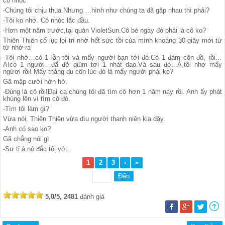
cô nhóc
-Chúng tôi chịu thua.Nhưng …hình như chúng ta đã gặp nhau thì phải?
-Tôi ko nhớ. Cô nhóc lắc đầu.
-Hơn một năm trước,tại quán VioletSun.Cô bé ngày đó phải là cô ko?
Thiên Thiên cố lục lọi trí nhớ hết sức tồi của mình khoảng 30 giây mới từ
từ nhớ ra
-Tôi nhớ…có 1 lần tôi và mấy người bạn tới đó.Có 1 đám côn đồ, rồi…
A!có 1 người…đã đỡ giùm tơi 1 nhát dao.Và sau đó…À,tôi nhớ mấy
ngừơi rồi! Mấy thằng du côn lúc đó là mấy người phải ko?
Gã mập cười hớn hở.
-Đúng là cô rồi!Đại ca chúng tôi đã tìm cô hơn 1 năm nay rồi. Anh ấy phát
khùng lên vì tìm cô đó.
-Tìm tôi làm gì?
Vừa nói, Thiên Thiên vừa dìu người thanh niên kia dậy.
-Anh có sao ko?
Gã chẳng nói gì
-Sư tỉ à,nó đắc tội vớ...
1
2
3
›
»
5,0/5, 2481
đánh giá