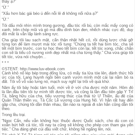
thấy ạ?”
“Ừ.”
“Xấu hơn bác gái béo ú đến nỗi lê đi không nổi nữa ạ?”
“Ừ.”
Tôi dẩu môi nhìn mình trong gương, đầu tóc rối bù, còn mắc mấy cọng cỏ
xanh, trên chóp mũi và gò má đều dính bùn đen, nhếch nhác cực độ, duy
đôi mắt là vẫn lấp lánh sáng rực.
Cha giúp tôi lau sạch mặt, cẩn thận nhặt hết cỏ, rồi dùng lược chải gỡ
từng lọn để làm mượt mái tóc rối tung: “Chúng ta tết hai bím tóc, cha sẽ
tết một bím trước, con tự học theo tết bím còn lại, tết tóc xong, chắc chắn
con sẽ là tiểu cô nương xinh đẹp nhất mà cha từng thấy.” Cha vừa giúp tôi
tết tóc, vừa nói chuyện…
* * *
©STENT: http://www.luv-ebook.com
Cành khô nổ lép bép trong đống lửa, có mấy tia lửa tóe lên, đánh thức hồi
ức của tôi, Lang huynh ngồi bên cạnh vươn mình một cái lại nằm bò ra
đất. Tôi vỗ vỗ vào lưng nó, mạch suy nghĩ lại trôi về quá khứ.
Năm ấy tôi bảy hoặc tám tuổi, mới về ở với cha được một năm. Hôm đó
là lần đầu tiên tôi tự mình tết được tóc, và cũng là lần đầu tiên gặp Y Trĩ
Tà, bằng hữu của cha, tiểu vương thúc của thái tử Ư Thiền, ấu đệ của
Quân Thần thiền vu, Tả Cốc Lễ vương của Hung Nô. Vì hắn rất hay đến
gặp cha, chúng tôi dần thân nhau, lần nào ra ngoài đi săn hắn cũng dẫn tôi
theo.
Trong lều trại.
“Ngọc Cẩn, nếu vẫn không học thuộc được Quốc sách, cho dù con có
xoắn bứt hết cả tóc, tối nay ta cũng sẽ không cho phép con tham gia yến
tiệc.” Cha đáng ghét cúi đầu viết chữ, không hề ngẩng lên, nói.