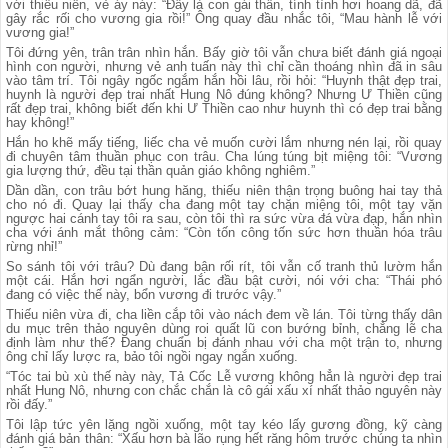
với thiếu niên, vẻ áy náy: “Đây là con gái thần, tính tình hơi hoang dã, đã
gây rắc rối cho vương gia rồi!” Ông quay đầu nhắc tôi, “Mau hành lễ với
vương gia!”
Tôi đứng yên, trân trân nhìn hắn. Bấy giờ tôi vẫn chưa biết đánh giá ngoại
hình con người, nhưng vẻ anh tuấn này thì chỉ cần thoáng nhìn đã in sâu
vào tâm trí. Tôi ngây ngốc ngắm hắn hồi lâu, rồi hỏi: “Huynh thật đẹp trai,
huynh là người đẹp trai nhất Hung Nô đúng không? Nhưng Ư Thiền cũng
rất đẹp trai, không biết đến khi Ư Thiền cao như huynh thì có đẹp trai bằng
hay không!”
Hắn ho khẽ mấy tiếng, liếc cha vẻ muốn cười lắm nhưng nén lại, rồi quay
đi chuyên tâm thuần phục con trâu. Cha lúng túng bịt miệng tôi: “Vương
gia lượng thứ, đều tại thần quản giáo không nghiêm.”
Dần dần, con trâu bớt hung hăng, thiếu niên thận trọng buông hai tay thả
cho nó đi. Quay lại thấy cha đang một tay chặn miệng tôi, một tay vặn
ngược hai cánh tay tôi ra sau, còn tôi thì ra sức vừa đá vừa đạp, hắn nhìn
cha với ánh mắt thông cảm: “Còn tốn công tốn sức hơn thuần hóa trâu
rừng nhỉ!”
So sánh tôi với trâu? Dù đang bận rối rít, tôi vẫn cố tranh thủ lườm hắn
một cái. Hắn hơi ngẩn người, lắc đầu bật cười, nói với cha: “Thái phó
đang có việc thế này, bổn vương đi trước vậy.”
Thiếu niên vừa đi, cha liền cắp tôi vào nách đem về lán. Tôi từng thấy dân
du mục trên thảo nguyên dùng roi quất lũ con bướng bỉnh, chẳng lẽ cha
định làm như thế? Đang chuẩn bị đánh nhau với cha một trận to, nhưng
ông chỉ lấy lược ra, bảo tôi ngồi ngay ngắn xuống.
“Tóc tai bù xù thế này này, Tả Cốc Lễ vương không hẳn là người đẹp trai
nhất Hung Nô, nhưng con chắc chắn là cô gái xấu xí nhất thảo nguyên này
rồi đấy.”
Tôi lập tức yên lặng ngồi xuống, một tay kéo lấy gương đồng, kỹ càng
đánh giá bản thân: “Xấu hơn bà lão rụng hết răng hôm trước chúng ta nhìn