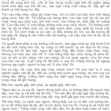
chưa tết xong bím tóc, vốn dĩ hào hứng muốn ngồi bên hồ ngắm dáng
mình xinh đẹp sau khi tết tóc, nào ngờ càng chải càng rối, bây giờ lại
thành ra một bụng tức đầy.
Trời cao mây nhạt, nắng gió chan hòa, chỉ có một con trâu nhơ nhỡ đang
uống nước bên hồ. Tôi phồng má đứng nhìn con trâu một lúc rồi len lén
chạy vòng qua phía sau, phi một cước vào mông nó, định đẩy nó xuống
hồ. Con trâu kêu “ò” một tiếng, không mảy may nhúc nhích. Tôi không cam
tân, lại đá nó thêm một cái, nó đập mạnh đuôi, xoay phắt lại trừng mắt
nhìn tôi. Tôi chợt nhận ra sự việc có điều không ổn, tìm sai đối tượng để
trút giận rồi. Đáng lẽ nên mềm nắn rắn buông, con trâu này mới là đá, tôi là
trứng thôi.
Tôi quyết định phải ra tay khống chế trước, bèn gập mình lại, bất thình lình
tru lên một tràng như sói, hy vọng có thể mượn uy sói dọa nó bỏ chạy.
Thường khi tôi làm thế, ngựa dê nghe thấy đều nhũn chân tháo chạy,
nhưng con trâu này vẫn chỉ “ò” một tiếng thật dài, chĩa sừng về phía tôi.
Lúc nó phì ra khí nóng, cào cào móng, tôi vụt quay người, vừa bỏ chạy
vừa kêu oai oái. Cuối cùng tôi đã hiểu vì sao khi mắng những kẻ ngang
bướng ngu ngốc, người ta hay nói “lì như trâu” rồi.
Sói và trâu, rốt cuộc bên nào chạy nhanh hơn? Tôi vừa kêu “a a” vừa
nghiền ngẫm vấn đề đó, đến lúc sừng trâu sượt qua mông, tôi mới xoa cái
mông đau điếng, chẳng rảnh rang mà nghĩ ngợi lung tung nữa, chỉ tập
trung chạy để giữ mạng.
Bên trái, ngoặt gấp, bên phải, lại ngoặt gấp, bên trái…
“Ngưu đại ca, ta sai rồi, ngươi đừng đuổi nữa, ta không dám đá ngươi nữa
đâu, sau này ta chỉ bắt nạt dê thôi.” Tôi mệt đến độ sắp ngã sấp xuống rồi,
mà con trâu vẫn thình thịch đạp đất, truy đuổi gắt gao như muốn đòi mạng.
“Đồ trâu thộn, ta cảnh cáo ngươi, đừng thấy sói ta cô độc mà tưởng bở,
ta có rất nhiều bạn bè đó, đợi ta tìm được bọn họ rồi, chúng ta sẽ chén thịt
ngươi luôn.” Tiếng chân chạy vẫn đều đều, lời đe dọa hoàn toàn vô hiệu,