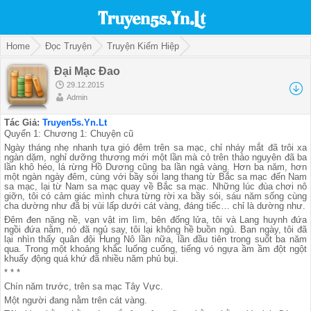
Home
Đọc Truyện
Truyện Kiếm Hiệp
Đại Mạc Đao
29.12.2015
Admin
Tác Giả:
Truyen5s.Yn.Lt
Quyển 1: Chương 1: Chuyện cũ
Ngày tháng nhẹ nhanh tựa gió đêm trên sa mạc, chỉ nháy mắt đã trôi xa
ngàn dặm, nghỉ dưỡng thương mới một lần mà cỏ trên thảo nguyên đã ba
lần khô héo, lá rừng Hồ Dương cũng ba lần ngả vàng. Hơn ba năm, hơn
một ngàn ngày đêm, cùng với bầy sói lang thang từ Bắc sa mạc đến Nam
sa mạc, lại từ Nam sa mạc quay về Bắc sa mạc. Những lúc đùa chơi nô
giỡn, tôi có cảm giác mình chưa từng rời xa bầy sói, sáu năm sống cùng
cha dường như đã bị vùi lấp dưới cát vàng, đáng tiếc… chỉ là dường như.
Đêm đen nặng nề, vạn vật im lìm, bên đống lửa, tôi và Lang huynh đứa
ngồi đứa nằm, nó đã ngủ say, tôi lại không hề buồn ngủ. Ban ngày, tôi đã
lại nhìn thấy quân đội Hung Nô lần nữa, lần đầu tiên trong suốt ba năm
qua. Trong một khoảng khắc luống cuống, tiếng vó ngựa ầm ầm đột ngột
khuấy động quá khứ đã nhiều năm phủ bụi.
* * *
Chín năm trước, trên sa mạc Tây Vực.
Một người đang nằm trên cát vàng.