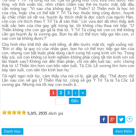
Tôi nhớ Y Trĩ Tà từng nói tóc của tôi giống như cừu vừa mới được xén
lông, vội thôi xoắn tóc, nhìn chằm chằm vào thẻ tre trước mặt, bắt đầu
cắn móng tay: “Vì sao cha không dạy Ư Thiền? Ư Thiền mới là học trò
của cha, hoặc cha có thể bắt Y Trĩ Tà học thuộc lòng cũng được, huynh
ấy chắc chắn sẽ rất vui, huynh ấy thích nhất là đọc sách của người Hán,
còn con chỉ thích theo Y Trĩ Tà đi săn thôi.” Lời vừa dứt đã nhìn thấy ánh
mắt sắc bén của cha gay gắt trừng lại, tôi không chịu thua nói tiếp: “Ư
Thiền không cho con gọi gã là thái tử, Y Trĩ Tà cũng nói con có thể không
cần gọi huynh ấy là vương gia. Bọn họ đã có thể trực tiếp gọi tên con, vì
sao con lại không được?”
Cha hình như khẽ thở dài một tiếng, đi đến trước mặt tôi, ngồi xuống nói:
“Bởi vì đây là quy củ của nhân gian, bọn họ có thể trực tiếp gọi tên của
con, nhưng con bắt buộc phải dùng cách xưng hô cung kính với họ. Trong
bầy sói, sói con không có kinh nghiệm không phải cũng rất tôn kính với sói
lão thành sao? Không nói đến thân phận, chỉ nói đến tuổi tác, ước chừng
thái tử Ư Thiền lớn hơn con bốn năm tuổi, Tả Cốc Lễ vương lớn hơn con
bảy tám tuổi, con nên tôn kính bọn họ.”
Tôi nghĩ ngợi một lúc, cảm thấy cha nói có lý, gật gật đầu: “Thế được rồi!
Lần sau con sẽ gọi Ư Thiền thái tử, cũng sẽ gọi Y Trĩ Tà là Tả Cốc Lễ
vương gia. Nhưng mà tối nay con muốn ă...
1
2
3
›
»
5,0/5, 2935
đánh giá
Danh mục
Xem thêm