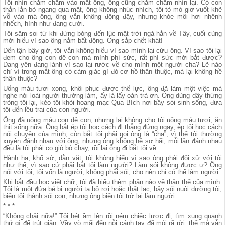
Tôi nhìn chằm chằm vào mắt ông, ông cũng chằm chằm nhìn lại. Có con
thằn lằn bò ngang qua mặt, ông không nhúc nhích, tôi tò mò giơ vuốt khẽ
vỗ vào má ông, ông vẫn không động đậy, nhưng khóe môi hơi nhênh
nhếch, hình như đang cười.
Tôi săm soi từ khi đứng bóng đến lúc mặt trời ngả hẳn về Tây, cuối cùng
mới hiểu vì sao ông nằm bất động. Ông sắp chết khát!
Đến tận bây giờ, tôi vẫn không hiểu vì sao mình lại cứu ông. Vì sao tôi lại
đem cho ông con dê con mà mình phí sức, rất phí sức mới bắt được?
Đang yên đang lành vì sao lại rước về cho mình một người cha? Lẽ nào
chỉ vì trong mắt ông có cảm giác gì đó cơ hồ thân thuộc, mà lại không hề
thân thuộc?
Uống máu tươi xong, khôi phục được thể lực, ông đã làm một việc mà
nghe nói loài người thường làm, ấy là lấy oán trả ơn. Ông dùng dây thừng
tròng tôi lại, kéo tôi khỏi hoang mạc Qua Bích nơi bầy sói sinh sống, đưa
tôi đến lều trại của con người.
Ông đã uống máu con dê con, nhưng lại không cho tôi uống máu tươi, ăn
thịt sống nữa. Ông bắt ép tôi học cách đi thẳng đứng ngay, ép tôi học cách
nói chuyện của mình, còn bắt tôi phải gọi ông là “cha”, vì thế tôi thường
xuyên đánh nhau với ông, nhưng ông không hề sợ hãi, mỗi lần đánh nhau
đều là tôi phải co giò bỏ chạy, rồi lại ông đi bắt tôi về.
Hành hạ, khổ sở, dằn vặt, tôi không hiểu vì sao ông phải đối xử với tôi
như thế, vì sao cứ phải bắt tôi làm người? Làm sói không được ư? Ông
nói với tôi, tôi vốn là người, không phải sói, cho nên chỉ có thể làm người.
Khi bắt đầu học viết chữ, tôi đã hiểu thêm phần nào về thân thế của mình:
Tôi là một đứa bé bị người ta bỏ rơi hoặc thất lạc, bầy sói nuôi dưỡng tôi,
biến tôi thành sói con, nhưng ông biến tôi trở lại làm người.
* * *
“Không chải nữa!” Tôi hét ầm lên rồi ném chiếc lược đi, tìm xung quanh
thứ gì để trút giận. Vầy vò mãi đến nỗi cánh tay đã mỏi rã rời, thế mà vẫn