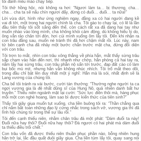
tôi đành mếu máo chạy tiếp.
Tôi thở hồng hộc, nói không ra hơi: “Ngươi làm ta… bị thương, cha…
cha… cha ta sẽ nấu chín ngươi đấy, đừng có đuổi… đuổi… ta nữa!”
Lời vừa dứt, hình như ứng nghiệm ngay, đằng xa có hai người đang kề
vai đi tới, một trong hai người chính là cha. Tôi gào to chạy lại, có lẽ là lần
đầu tiên thấy tôi sốt sắng đến thế, còn cách rất xa đã dang hai tay như
muốn nhào vào lòng mình, cha không khỏi cảm động, dù không hiểu lý do,
ông vẫn rảo chân tới đón, hơi cúi mình xuống ôm lấy tôi. Đến khi nhận ra
con trâu đằng sau, muốn né tránh thì đã hơi chậm mất rồi. Lúc này, nam
tử bên cạnh cha đã nhảy một bước chắn trước mặt cha, đứng đối diện
với con trâu.
Tôi trợn to mắt, nhìn con trâu xông thẳng về phía hắn, mắt thấy sừng trâu
sắp chạm vào hắn đến nơi, thì nhanh như chớp, hắn phóng cả hai tay ra,
nắm lấy hai sừng trâu, con trâu phẫn nộ sấn tới trước, đạp đất cào cỏ làm
bụi bốc mù mịt, nhưng hắn vẫn không nhúc nhích. Tôi trố mắt theo dõi,
trong đầu chỉ bật lên duy nhất một ý nghĩ: Hắn mà là sói, nhất định sẽ là
Lang vương của chúng tôi.
Cha bế tôi tránh ra vài bước, cười tán thưởng: “Thường nghe người ta ca
ngợi vương gia là đệ nhất dũng sĩ của Hung Nô, quả nhiên danh bất hư
truyền.” Thiếu niên ngoảnh mặt lại cười: “Sức lực điền thôi mà, hàng phục
mỗi một con nghé hoang, làm sao bì được kiến thức của tiên sinh?”
Thấy tôi giãy giụa muốn tụt xuống, cha liền buông tôi ra: “Thần chẳng qua
chỉ nắm bắt toàn những đạo lý cứng nhắc trong sách vở, vương gia thì đã
lĩnh hội chúng từ trong thế sự lâu rồi.”
Tôi đến cạnh thiếu niên, nhằm chân trâu đá một phát: “Dám đuổi ta này!
Đuổi nữa hay thôi? Đuổi nữa hay thôi? Đá ngươi có hai phát mà dám đuổi
ta thiếu điều trối chết.”
Con trâu vốn đã được thiếu niên thuần phục phần nào, bỗng nhiên hung
hãn trở lại, lắc đầu quất đuôi giãy giụa. Cha liền túm lấy tôi, quay sang nói