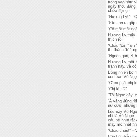
trong veo như vi
ngây thơ, đáng 
chứa đựng.
“Hương Ly!” – C
“Kìa con ra gặp
“Cô mất mất ngà
Hương Ly thấy b
thích rồi.
“Cháu “tám” ơn “
thì thành “tô”, 
“Ngoan quá, đi h
Hương Ly một ta
tranh này, và cô
Bỗng nhiên bố m
con trai. Vũ Ng
“Ơ có phải chị 
“Chị là…?”
“Tôi Ngọc đây, 
“À vâng đúng rồi
nữ cười nhưng k
Lúc này Vũ Ngọc
chỉ là Vũ Ngọc t
cậu bé nhìn rất
mày mò nhặt nh
“Chào cháu!” –
Cậu bé chẳng nó