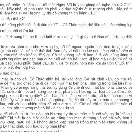
này, cô nhắc từ hôm qua rồi mà! Ngày 5/9 là khai giảng đó nghe chưa? Cháu
rồi. Này nhé, vì cháu mà cô phải xin dạy Mỹ thuật ở trường cháu đấy, c
ứ làm hoạ sĩ vẽ Hương Ly thì cô không thích bằng đâu!”
 đi đâu thế ạ?”
 thì cũng phải biết là đi đâu chứ?” – Cô Thảo nghe thế liền nói luôn chẳng kị
 mình, vội chữa lại:
u cứ đi cùng bố mẹ thì sẽ biết được đi học là gì ấy mà! Nào để cô trang đ
 lược và chải đầu cho Hương Ly, cô bé ngoan ngoãn ngồi đọc truyện, để 
t mà của bé, cô khẽ thở dài. Ban nãy vì cái tính lúc nào cũng vội vã nên cô
 còn nhỏ nên không để ý gì. Cô bé không biết đi học là đi đâu cũng đúng thô
 là những năm mà các bạn cùng tuổi với cô bé được đi học mẫu giáo thì cô bé
 qua bao nhiêu phẫu thuật đau đớn, để rồi ngày hôm nay khi đã tròn 6 tuổi th
n bị biết đến lớp học.
y nào cháu!”
ặt ra cho cô. Cô Thảo nhìn bé, lại xót lòng. Bé rất xinh xắn, có mái tó
é để mái tóc chéo che đi cả một nửa mặt bên phải, nhưng trông thế lại rất x
. Nhưng có ai ngờ rằng mái tóc ấy dùng để che đi con mắt bên phải của cô bé
đã cướp đi một ánh sáng bên mắt phải của Hương Ly, liệu bé có được đối
ị nghị, khinh thường đây? Cô Thảo rất lo lắng về điều đó, cô tự trách mình v
 hôm ấy và bị cái thằng bé nào giằng mất, để rồi xảy ra tai nạn kinh hoàng đ
au, vất vả bao nhiêu năm để cứu được bé. Giờ cô chỉ muốn chăm sóc 
 lại mọi tổn thương mà cô bé đã chịu đựng.
ẹ đã chuẩn bị từ lúc nào mà Hương Ly được mặc một cái váy gọi là “đồng
nhỉ? Chỉ biết là có một chiếc áo trắng tinh mặc ở trong và có cái váy bên 
hư xám, màu có vẻ không được đẹp nhưng trông mặc vào cũng không đế
 Ly thật xinh, cô Thảo cũng phải khen: