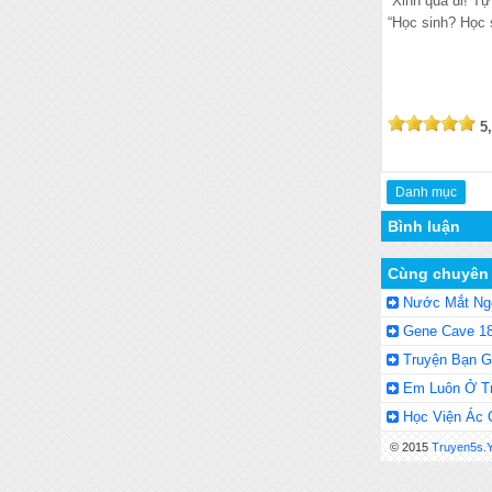
“Xinh quá đi! Tự
“Học sinh? Học s
5
Danh mục
Bình luận
Cùng chuyên
Nước Mắt Ngọ
Gene Cave 18
Truyện Bạn G
Em Luôn Ở Tr
Học Viện Ác 
© 2015
Truyen5s.Y