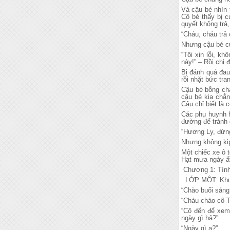
Và cậu bé nhìn 
Cô bé thấy bị c
quyết không trả,
“Cháu, cháu trả 
Nhưng cậu bé cứ
“Tôi xin lỗi, k
này!” – Rồi chị 
Bị đánh quá đau
rồi nhặt bức tr
Cậu bé bỗng ch
cậu bé kia chẳn
Cậu chỉ biết là
Các phụ huynh h
đường để tránh 
“Hương Ly, đừng
Nhưng không kịp
Một chiếc xe ô 
Hạt mưa ngày ấ
Chương 1: Tình
LỚP MỘT: Khu 
“Chào buổi sáng
“Cháu chào cô T
“Cô đến để xem 
ngày gì hả?”
“Ngày gì ạ?”