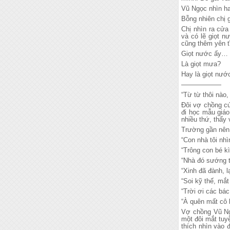
Vũ Ngọc nhìn ha
Bỗng nhiên chị 
Chị nhìn ra cử
và có lẽ giọt n
cũng thêm yên t
Giọt nước ấy…
Là giọt mưa?
Hay là giọt nư
——————
“Từ từ thôi nào,
Đôi vợ chồng cứ
đi học mẫu giáo
nhiều thứ, thấy 
Trường gần nên a
“Con nhà tôi nhì
“Trông con bé kì
“Nhà đó sướng th
“Xinh đã đành, l
“Soi kỹ thế, mắt
“Trời ơi các bác
“À quên mất cô l
Vợ chồng Vũ Ng
một đôi mắt tuy
thích nhìn vào 