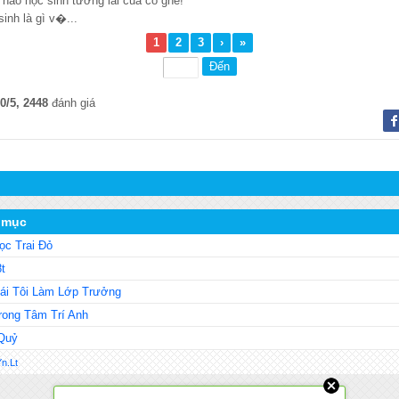
 hào học sinh tương lai của cô ghê!”
inh là gì v�...
1
2
3
›
»
,0/5, 2448
đánh giá
 mục
c Trai Đỏ
t
ái Tôi Làm Lớp Trưởng
ong Tâm Trí Anh
Quỷ
n.Lt