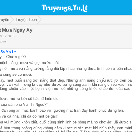
ruyện
Truyện Teen
t Mưa Ngày Ấy
29.12.2015
Admin
5s.Yn.Lt
y – Chương 00
ệnh nắng, mưa và giọt nước mắt
 nói, mưa và nắng tưởng rằng đối lập nhau nhưng thực tình luôn ở bên nhau
là cũng sẽ có mưa.
, một buổi sáng trời nắng thật đẹp. Những ánh nắng chiếu rực rỡ trên b
với vạn vật. Từng lá cây như được bừng sáng xanh khi nắng chiếu vào, nh
Nắng chiếu vào một bệnh viện nơi có những tiếng khóc chào đời của các s
ược mở ra bởi cô bác sĩ hiền dịu:
à của sản phụ Vũ Thị Ngọc?”
ời đàn ông ăn mặc bảnh bao với gương mặt tràn đầy hạnh phúc đứng lên.
và cả nhà, chị đã có một bé gái!”
ều vui mừng khôn xiết, cuối cùng sinh linh bé bỏng mà họ chờ đợi đã được si
rẻ bên trong phòng cũng không cầm được nước mắt khi nhìn thấy con mình.