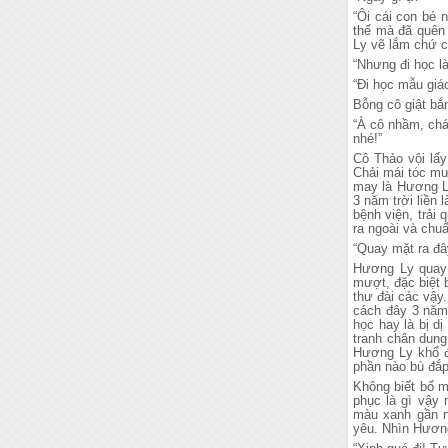
“Ôi cái con bé 
thế mà đã quên 
Ly vẽ lắm chứ c
“Nhưng đi học là
“Đi học mẫu giáo
Bỗng cô giật bắn
“À cô nhầm, chá
nhé!”
Cô Thảo vội lấy
Chải mái tóc mượ
may là Hương Ly
3 năm trời liền
bệnh viện, trải
ra ngoài và chuẩ
“Quay mặt ra đâ
Hương Ly quay m
mượt, đặc biệt b
thư đài các vậy
cách đây 3 năm 
học hay là bị d
tranh chân dung
Hương Ly khổ đ
phần nào bù đắp
Không biết bố m
phục là gì vậy 
màu xanh gần n
yêu. Nhìn Hương