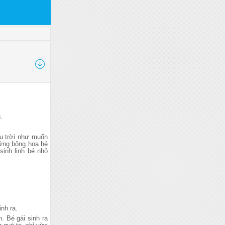
.
ầu trời như muốn
ững bông hoa hé
inh linh bé nhỏ
nh ra.
 Bé gái sinh ra