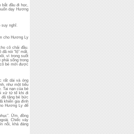
 bắt đầu đi học,
ô muốn dạy Hương
p suy nghĩ.
iểm cho Hương Ly
cho cô chải đầu.
 đã nói “lộ” mất,
i, vì trong suốt
 phải sống trong
ì cô bé mới được
c rất dài và óng
inh, như một tiểu
. Tai nạn của bé
 xử tử tế khi đi
ì đã tặng bé bức
ã khiến gia đình
cho Hương Ly để
 phục”. Ừm, đồng
ngoài. Chiếc váy
n nỗi, khá đáng