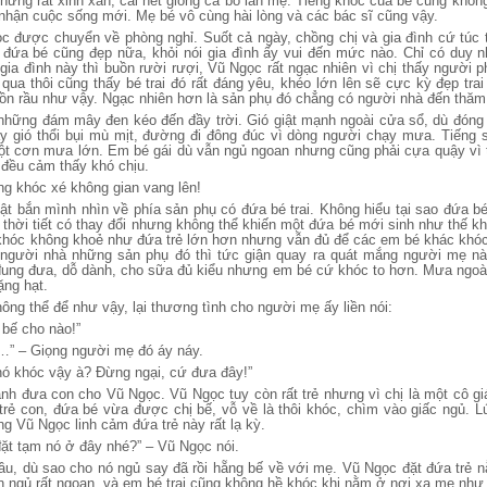
nhưng rất xinh xắn, cái nét giống cả bố lẫn mẹ. Tiếng khóc của bé cũng không
nhận cuộc sống mới. Mẹ bé vô cùng hài lòng và các bác sĩ cũng vậy.
 được chuyển về phòng nghỉ. Suốt cả ngày, chồng chị và gia đình cứ túc 
đứa bé cũng đẹp nữa, khỏi nói gia đình ấy vui đến mức nào. Chỉ có duy 
gia đình này thì buồn rười rượi, Vũ Ngọc rất ngạc nhiên vì chị thấy người 
n qua thôi cũng thấy bé trai đó rất đáng yêu, khéo lớn lên sẽ cực kỳ đẹp tra
ồn rầu như vậy. Ngạc nhiên hơn là sản phụ đó chẳng có người nhà đến thăm
những đám mây đen kéo đến đầy trời. Gió giật mạnh ngoài cửa sổ, dù đón
ấy gió thổi bụi mù mịt, đường đi đông đúc vì dòng người chạy mưa. Tiếng 
một cơn mưa lớn. Em bé gái dù vẫn ngủ ngoan nhưng cũng phải cựa quậy vì th
 đều cảm thấy khó chịu.
ng khóc xé không gian vang lên!
ật bắn mình nhìn về phía sản phụ có đứa bé trai. Không hiểu tại sao đứa bé
là thời tiết có thay đổi nhưng không thể khiến một đứa bé mới sinh như thế k
 khóc không khoẻ như đứa trẻ lớn hơn nhưng vẫn đủ để các em bé khác khóc
 người nhà những sản phụ đó thì tức giận quay ra quát mắng người mẹ nà
đung đưa, dỗ dành, cho sữa đủ kiểu nhưng em bé cứ khóc to hơn. Mưa ngoài 
ặng hạt.
ông thể để như vậy, lại thương tình cho người mẹ ấy liền nói:
 bế cho nào!”
…” – Giọng người mẹ đó áy náy.
ó khóc vậy à? Đừng ngại, cứ đưa đây!”
h đưa con cho Vũ Ngọc. Vũ Ngọc tuy còn rất trẻ nhưng vì chị là một cô 
nh trẻ con, đứa bé vừa được chị bế, vỗ về là thôi khóc, chìm vào giấc ngủ. L
ng Vũ Ngọc linh cảm đứa trẻ này rất lạ kỳ.
 đặt tạm nó ở đây nhé?” – Vũ Ngọc nói.
u, dù sao cho nó ngủ say đã rồi hẵng bế về với mẹ. Vũ Ngọc đặt đứa trẻ 
n ngủ rất ngoan, và em bé trai cũng không hề khóc khi nằm ở nơi xa mẹ như