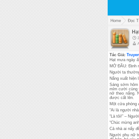
Home
Đọc T
Hạ
Tác Giả:
Truyen
Hạt mưa ngày ấ
MỞ ĐẦU: Định m
Người ta thường
Nắng xuất hiện 
Sáng sớm hôm ấy
mỉm cười cùng 
nở theo nắng. 
được cất lên.
Một cửa phòng đ
“Ai là người nh
“Là tôi!” – Ngư
“Chúc mừng anh 
Cả nhà ai nấy đ
Người phụ nữ t