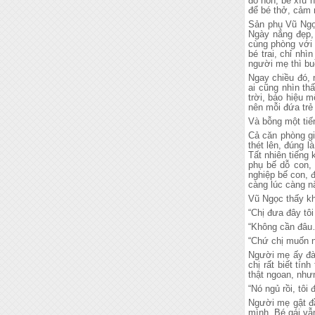
đỏ hỏn, bé xíu 
để bé thở, cảm 
Sản phụ Vũ Ngọc
Ngày nắng đẹp, 
cùng phòng với 
bé trai, chỉ nhì
người mẹ thì bu
Ngay chiều đó, 
ai cũng nhìn th
trời, báo hiệu 
nên mỗi đứa trẻ
Và bỗng một tiế
Cả căn phòng gi
thét lên, đúng 
Tất nhiên tiếng
phụ bế dỗ con,
nghiệp bế con, 
càng lúc càng n
Vũ Ngọc thấy kh
“Chị đưa đây tôi
“Không cần đâu
“Chứ chị muốn n
Người mẹ ấy đàn
chị rất biết tí
thật ngoan, như
“Nó ngủ rồi, tôi
Người mẹ gật đầ
mình. Bé gái vẫ