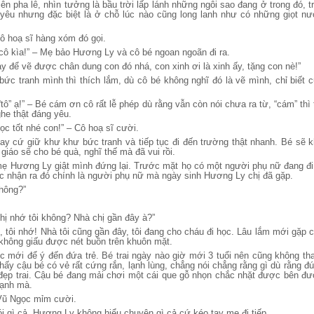
ên pha lê, nhìn tưởng là bầu trời lấp lánh những ngôi sao đang ở trong đó, 
yêu nhưng đặc biệt là ở chỗ lúc nào cũng long lanh như có những giọt n
ô hoạ sĩ hàng xóm đó gọi.
 cô kìa!” – Mẹ bảo Hương Ly và cô bé ngoan ngoãn đi ra.
y để vẽ được chân dung con đó nhá, con xinh ơi là xinh ấy, tặng con nè!”
ức tranh mình thì thích lắm, dù cô bé không nghĩ đó là vẽ mình, chỉ biết cứ
tô” ạ!” – Bé cám ơn cô rất lễ phép dù rằng vẫn còn nói chưa ra từ, “cám” thì 
nghe thật đáng yêu.
ọc tốt nhé con!” – Cô hoạ sĩ cười.
y cứ giữ khư khư bức tranh và tiếp tục đi đến trường thật nhanh. Bé sẽ 
 giáo sẽ cho bé quà, nghĩ thế mà đã vui rồi.
ẹ Hương Ly giật mình đứng lại. Trước mặt họ có một người phụ nữ đang đi 
ọc nhận ra đó chính là người phụ nữ mà ngày sinh Hương Ly chị đã gặp.
không?”
chị nhớ tôi không? Nhà chị gần đây à?”
, tôi nhớ! Nhà tôi cũng gần đây, tôi đang cho cháu đi học. Lâu lắm mới gặp 
hông giấu được nét buồn trên khuôn mặt.
 mới để ý đến đứa trẻ. Bé trai ngày nào giờ mới 3 tuổi nên cũng không tha
hấy cậu bé có vẻ rất cứng rắn, lạnh lùng, chẳng nói chẳng rằng gì dù rằng đ
 đẹp trai. Cậu bé đang mải chơi một cái que gỗ nhọn chắc nhặt được bên đư
ạnh mà.
 Vũ Ngọc mỉm cười.
i gì cả. Hương Ly không hiểu chuyện gì cả cứ kéo tay mẹ đi tiếp.