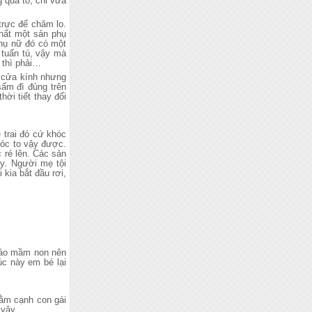
 quá to, chỉ vừa
trực để chăm lo.
nhất một sản phụ
phụ nữ đó có một
i tuấn tú, vậy mà
 thì phải…
g cửa kính nhưng
sấm đì đùng trên
ời tiết thay đổi
 trai đó cứ khóc
hóc to vậy được.
 ré lên. Các sản
y. Người mẹ tội
kia bắt đầu rơi,
giáo mầm non nên
úc này em bé lại
nằm cạnh con gái
 vậy.