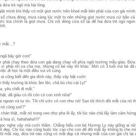
i đứa trẻ ngủ mà hài lòng.
giật mình khi thấy có một giọt nước trên khoé mắt bên phải của con gái mình
a sổ chưa đóng, mưa càng lúc một to nên những giọt nước mưa cứ bắn cả 
ước kia chính là giọt mưa. Chị vội đóng cửa sổ lại để hai đứa trẻ ngủ ngo
ĩnh.
ớc mắt…?
 ngã bây giờ con!”
 phải chạy theo đứa con gái đang chạy về phía ngôi trường mẫu giáo. Đứa
 vì phải rời xa cha mẹ, nhưng cô bé này thì khác. Mới có 3 tuổi mà bé đ
việc đi học là một điều vui vô cùng.
i cũng biết đến gia đình này, thấy vậy bật cười:
n thấy trường là khóc ầm lên, chả bù cho cái Ly!”
a, yêu chết đi mất.”
ật, đã giàu có rồi còn có con xinh nữa!”
ại ngoan và tự tin. Tôi chỉ ước có con như nó! Sao tôi thích đôi mắt của nó t
 nó cũng soi!?”
 chán thật, mắt nó trong veo như pha lê ấy, tôi lúc nào chả lấy làm cảm hứng
à hoạ sĩ, hahahaha!!!!”
ọc nghe vậy mà cười thầm. Chẳng hiểu con bé Hương Ly này giống ai nữ
ệt đẹp. Chị lúc nào cũng buộc tóc cao cho con để đôi mắt ấy không bị che mấ
đôi mắt này, đứa trẻ nào cũng có mắt đẹp cả nhưng mắt của con gái chị lại 