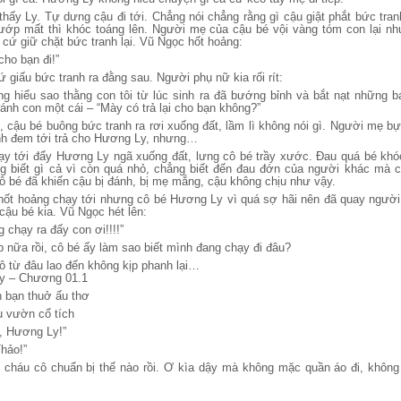
thấy Ly. Tự dưng cậu đi tới. Chẳng nói chẳng rằng gì cậu giật phắt bức tranh
ướp mất thì khóc toáng lên. Người mẹ của cậu bé vội vàng tóm con lại n
 cứ giữ chặt bức tranh lại. Vũ Ngọc hốt hoảng:
cho bạn đi!”
 giấu bức tranh ra đằng sau. Người phụ nữ kia rối rít:
hông hiểu sao thằng con tôi từ lúc sinh ra đã bướng bỉnh và bắt nạt những 
đánh con một cái – “Mày có trả lại cho bạn không?”
, cậu bé buông bức tranh ra rơi xuống đất, lầm lì không nói gì. Người mẹ b
anh đem tới trả cho Hương Ly, nhưng…
ạy tới đẩy Hương Ly ngã xuống đất, lưng cô bé trầy xước. Đau quá bé khó
g biết gì cả vì còn quá nhỏ, chẳng biết đến đau đớn của người khác mà 
 cô bé đã khiến cậu bị đánh, bị mẹ mắng, cậu không chịu như vậy.
ốt hoảng chạy tới nhưng cô bé Hương Ly vì quá sợ hãi nên đã quay người
cậu bé kia. Vũ Ngọc hét lên:
 chạy ra đấy con ơi!!!!”
 nữa rồi, cô bé ấy làm sao biết mình đang chạy đi đâu?
tô từ đâu lao đến không kịp phanh lại…
y – Chương 01.1
 bạn thuở ấu thơ
vườn cổ tích
, Hương Ly!”
hảo!”
cháu cô chuẩn bị thế nào rồi. Ơ kìa dậy mà không mặc quần áo đi, không