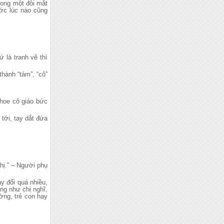
trong một đôi mắt
ước lúc nào cũng
 là tranh vẽ thì
thành “tám”, “cô”
khoe cô giáo bức
tới, tay dắt đứa
chị.” – Người phụ
y đổi quá nhiều,
úng như chị nghĩ,
ờng, trẻ con hay