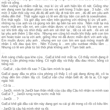
môi và uống.
Nằm xuống và nhắm mắt lại, mọi kí ức về anh hiện lên rõ nét. Giống như
em đang xem lại đoạn phim của em và anh trong 3 tuần qua . 3 tuần , chỉ
mời 3 tuần thôi vậy mà đã đủ để anh lấy đi trái tim em , đủ để em yêu anh
nhiều đến thế . Thật ngắn ngủi có lẽ em đã tùy tiện coi anh là soeulmates .
Em thật ngốc . Và giờ đây em nằm trên giường với những kí ức về anh ,
những nụ của anh và cả giọng nói ấm áp bên tai em nữa . Nắm mắt lại mà
nước mắt em vẫn rơi, em cảm nhận được vị chát của nó. Và em sợ, em
sợ khi tỉnh dậy và nhìn thấy anh em sẽ nhớ lại , tất cả về anh . rồi em sẽ
lại yêu anh thêm 1 lần nữa . Nhưng em cũng kô muốn khi thấy anh con tim
em hoàn toàn xa lạ với anh, giống như nó đã được miễn dịch với anh vậy.
Em muốn được yêu anh , nhưng em sợ con tim em quá mỏng manh để
nhận 1 nỗi đau quá lớn . Nên YiJung à …em yêu sunbae nhiều lắm …
Nhưng có lẽ em phải từ bỏ thôi phải không anh ? Tạm biệt anh…
…
Ánh sáng chiếu qua khe cửa , GaEul khẽ mở mắt ra. Cô thấy mình đang ở
trong 1 căn phòng màu trắng. Cô ngồi dậy và thấy đầu đau nhức, bỗng có
tiếng nói:
- GaEul , cậu tỉnh rồi sao ? Cậu làm mình lo quá
GaEul quay đầu ra phía cửa phòng cô thấy 1 cô gái đang đứng đó, cô ta
chạy đến ôm chầm lấy cô. GaEul vẫn chư nhận biết đc đó là ai, Cô ngơ
ngác hỏi:
- Cô là …
- JanDi, mình là JanDi bạn thân nhất của cậu đây.Cậu kô nhận ra mình sao
GaEul ? _ JanDi rưng rưng nước mắt hỏi
- JanDi … ?
GaEul khẽ gãi đầu cái tên này đang gợi ra cái gì đó trong cô rồi cô kêu lên:
- JanDi là cậu hả mình nhớ ra rồi.