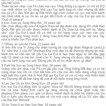
yêu hết mình.
Thiên tài âm nhạc của F4,cháu trai cựu Tổng thống.Là người có chỉ số EQ
cao nhất nhóm và IQ cũng khá cao.Tuy lạnh lùng,vô cảm nhưng rất điển
trai và có 1 tâm hồn ấm áp.Rất thích ngủ,chơi violon và cực mê món bánh
rán.Ghét nhất là sự ồn ào và giả dối.Chính vì vậy mà Ga Eul gọi anh là
“God of speace”
6.Kim Joon as Song Woo Bin_24 years old
Dân chơi đẳng cấp của F4,người thừa kế tập đoàn xây dựng lớn nhất Hàn
Quốc.Rất giỏi võ nên được mệnh danh là Do Juan.Là ông anh họ “đáng
yêu” của Ga Eul.1 buổi tối có thể có tới hàng chục cộc hẹn cho các
nàng.Do mang trong mình 2 dòng máu:Anh-Hàn nên đôi lúc lại nửa Tây
nửa ta khiến Jun Pyo phát bực
7.Tiffany as Lee Ae Chee_22 years old
Vị hôn thê của Yi Jung,chủ nhân tương lai của tập đoàn Magical Land.Là
SV năm thứ 2 của HV Shinhwa.Khá xinh đẹp và dễ thương nhưng do mắc
bệnh tim từ nhỏ nên rất yếu.Coi Ga Eul là bạn thân ngay từ lần đầu gặp
mặt.Cô dành cả trái tim mình cho Yi Jung nhưng chỉ được đáp lại bằng 1
câu nói lạnh lùng của anh:”Đừng yêu tôi,sẽ ko nhận được gì đâu!”
8.Park Ha Sun as Jung Hyun Ran_24 years old
Giảng viên âm nhạc của F4,con gái yêu của Tổng thống.Rất đẹp và có tài
trong nhạc học.Do có chút bất hoà với cha mẹ nên hiện đang sống trong
ngôi biệt thự cạnh nhà Ji Hoo.Rất quí Ga Eul và coi cô như một thiên thần
mà Thượng đế đã ban tặng để xua đi nỗi buồn trong lòng mình
9.Lee Jae Jin as Kim Dong Kyo_19 years old
Em trai Ga Eul,đồng thời là người thừa kế WLOA.Mang khuôn mặt điển
trai và khá “baby”,tính cách ga lăng nhưng lại chúa ghét mấy tên
playboy.Chơi piano cực giỏi và được mệnh danh là thần hộ mệnh của Ga
Eul vì luôn yêu thương và bảo vệ chị một cách đáng nể.Là SV năm đầu
của Đại học Harvard
10.Im Yoon A as Han Soo Hee_19 years old