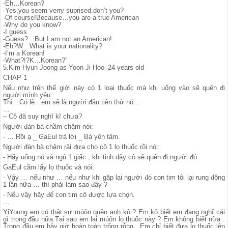
-Eh…Korean?
-Yes,you seem verry suprised,don’t you?
-Of course!Because…you are a true American
-Why do you know?
-I guess
-Guess?…But I am not an American!
-Eh?W…What is your nationality?
-I’m a Korean!
-What?!?K…Korean?”
5.Kim Hyun Joong as Yoon Ji Hoo_24 years old
CHAP 1
Nếu như trên thế giới này có 1 loại thuốc mà khi uống vào sẽ quên đi
người mình yêu.
Thì…Có lẽ…em sẽ là người đầu tiên thử nó…
…
– Cô đã suy nghĩ kĩ chưa?
Người đàn bà chầm chậm nói:
- … Rồi ạ _ GaEul trả lời _ Bà yên tâm.
Người đàn bà chậm rãi đưa cho cô 1 lọ thuốc rồi nói:
- Hãy uống nó và ngủ 1 giấc , khi tỉnh dậy cô sẽ quên đi người đó.
GaEul cầm lấy lọ thuốc và nói:
- Vậy … nếu như … nếu như khi gặp lại người đó con tim tôi lại rung động
1 lần nữa … thì phải làm sao đây ?
- Nếu vậy hãy để con tim cô được lựa chọn.
…
YiYoung em có thật sự múôn quên anh kô ? Em kô biết em đang nghĩ cái
gì trong đầu nữa.Tại sao em lại múôn lọ thuốc này ? Em không biết nữa .
Trong đầu em bây giờ hoàn toàn trống rỗng . Em chỉ biết đưa lọ thuốc lên