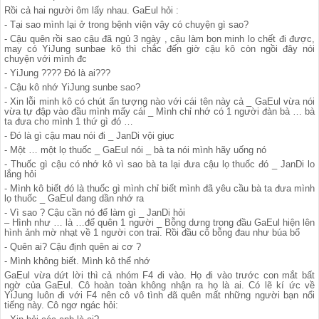
Rồi cả hai người ôm lấy nhau. GaEul hỏi :
- Tại sao mình lại ở trong bệnh viện vậy có chuyện gì sao?
- Cậu quên rồi sao cậu đã ngủ 3 ngày , cậu làm bọn minh lo chết đi được,
may có YiJung sunbae kô thì chắc đến giờ cậu kô còn ngồi đây nói
chuyện với mình đc
- YiJung ???? Đó là ai???
- Cậu kô nhớ YiJung sunbe sao?
- Xin lỗi minh kô có chút ấn tượng nào với cái tên này cả _ GaEul vừa nói
vừa tự đập vào đầu mình mấy cái _ Mình chỉ nhớ có 1 người đàn bà … bà
ta đưa cho mình 1 thứ gì đó …
- Đó là gì cậu mau nói đi _ JanDi vội giục
- Một … một lọ thuốc _ GaEul nói _ bà ta nói mình hãy uống nó
- Thuốc gì cậu có nhớ kô vì sao bà ta lại đưa cậu lọ thuốc đó _ JanDi lo
lắng hỏi
- Mình kô biết đó là thuốc gì mình chỉ biết mình đã yêu cầu bà ta đưa mình
lọ thuốc _ GaEul đang dần nhớ ra
- Vì sao ? Cậu cần nó để làm gì _ JanDi hỏi
– Hình như … là …để quên 1 người _ Bỗng dưng trong đầu GaEul hiện lên
hình ảnh mờ nhạt về 1 người con trai. Rồi đầu cô bỗng đau như búa bổ
- Quên ai? Cậu định quên ai cơ ?
- Mình không biết. Mình kô thể nhớ
GaEul vừa dứt lời thì cả nhóm F4 đi vào. Họ đi vào trước con mắt bất
ngờ của GaEul. Cô hoàn toàn không nhận ra họ là ai. Có lẽ kí ức về
YiJung luôn đi với F4 nên cô vô tình đã quên mất những người bạn nổi
tiếng này. Cô ngơ ngác hỏi: