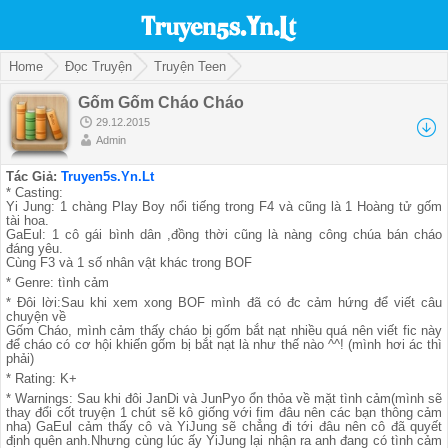
Home
Đọc Truyện
Truyện Teen
Gốm Gốm Cháo Cháo
29.12.2015
Admin
Tác Giả:
Truyen5s.Yn.Lt
* Casting:
Yi Jung: 1 chàng Play Boy nổi tiếng trong F4 và cũng là 1 Hoàng tử gốm
tài hoa.
GaEul: 1 cô gái bình dân ,đồng thời cũng là nàng công chúa bán cháo
đáng yêu.
Cùng F3 và 1 số nhân vật khác trong BOF
* Genre: tình cảm
* Đôi lời:Sau khi xem xong BOF mình đã có đc cảm hứng để viết câu
chuyện về
Gốm Cháo, mình cảm thấy cháo bị gốm bắt nạt nhiều quá nên viết fic này
để cháo có cơ hội khiến gốm bị bắt nạt là như thế nào ^^! (mình hơi ác thì
phải)
* Rating: K+
* Warnings: Sau khi đôi JanDi và JunPyo ổn thỏa về mặt tình cảm(mình sẽ
thay đổi cốt truyện 1 chút sẽ kô giống với fim đâu nên các bạn thông cảm
nha) GaEul cảm thấy cô và YiJung sẽ chẳng đi tới đâu nên cô đã quyết
định quên anh.Nhưng cùng lúc ấy YiJung lại nhận ra anh đang có tình cảm