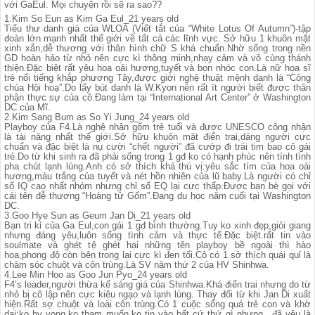
với GaEul. Mọi chuyện rồi sẽ ra sao??
1.Kim So Eun as Kim Ga Eul_21 years old
Tiểu thư danh giá của WLOA (Viết tắt của “White Lotus Of Autumn”)-tập
đoàn lớn mạnh nhất thế giới về tất cả các lĩnh vực. Sở hữu 1 khuôn mặt
xinh xắn,dễ thương với thân hình chữ S khá chuẩn.Nhờ sống trong nền
GD hoàn hảo từ nhỏ nên cực kì thông minh,nhạy cảm và vô cùng thánh
thiện.Đặc biệt rất yêu hoa oải hương,tuyết và bọn nhóc con.Là nữ họa sĩ
trẻ nổi tiếng khắp phương Tây,được giới nghệ thuật mệnh danh là “Công
chúa Hội hoạ”.Do lấy bút danh là W.Kyon nên rất ít người biết được thân
phận thực sự của cô.Đang làm tại “International Art Center” ở Washington
DC của Mĩ.
2.Kim Sang Bum as So Yi Jung_24 years old
Playboy của F4.Là nghệ nhân gốm trẻ tuổi và được UNESCO công nhận
là tài năng nhất thế giới.Sở hữu khuôn mặt điển trai,dáng người cực
chuẩn và đặc biệt là nụ cười “chết người” đã cướp đi trái tim bao cô gái
trẻ.Do từ khi sinh ra đã phải sống trong 1 gđ ko có hạnh phúc nên tính tình
pha chút lạnh lùng.Anh có sở thích khá thú vị:yêu sắc tím của hoa oải
hương,màu trắng của tuyết và nét hồn nhiên của lũ baby.Là người có chỉ
số IQ cao nhất nhóm nhưng chỉ số EQ lại cực thấp.Được bạn bè gọi với
cái tên dễ thương “Hoàng tử Gốm”.Đang du học năm cuối tại Washington
DC.
3.Goo Hye Sun as Geum Jan Di_21 years old
Bạn tri kỉ của Ga Eul,con gái 1 gđ bình thường.Tuy ko xinh đẹp,giỏi giang
nhưng đáng yêu,luôn sống tình cảm và thực tế.Đặc biệt.rất tin vào
soulmate và ghét tệ ghét hại những tên playboy bề ngoài thì hào
hoa,phong độ còn bên trong lại cực kì đen tối.Cô có 1 sở thích quái quỉ là
chăm sóc chuột và côn trùng.Là SV năm thứ 2 của HV Shinhwa.
4.Lee Min Hoo as Goo Jun Pyo_24 years old
F4’s leader,người thừa kế sáng giá của Shinhwa.Khá điển trai nhưng do từ
nhỏ bị cô lập nên cực kiêu ngạo và lạnh lùng. Thay đổi từ khi Jan Di xuất
hiện.Rất sợ chuột và loài côn trùng.Có 1 cuộc sống quá trẻ con và khờ
dại:ko hy vọng,ko tham muốn,ko tin vào bất cứ thứ gì nhưng…đã yêu là