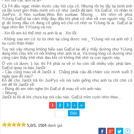
- Xin hỏi các anh là ai?
Cả F4 đều ngạc nhiên trước câu hỏi của cô. Nhưng rồi họ lấy lai bình tinh
và lần lượt giới thiệu minh với cô như JanDi đã làm. Và GaEul, cô nhận ra
JunPyo, Ji Hoo sunbae,Woo Bin sunbae. Nhưng … khi nhìn về phía
YiJung GaEul lại cảm thấy đau đầu khi phải cố nhớ về con người này. Có
gì đó trong đầu cô đang cố gắng kô cho cô nhớ ra YiJung là ai. GaEul ái
ngại nhìn lên YiYoung và nói:
- Xin lỗi em kô thể nhớ ra anh là ai . Xin lỗi.
- Không sao em cứ từ từ nhớ lại cũng được mà _ YiJung nói và anh nở 1
nụ cười thân thiện
Tuy nói vậy nhưng không hiểu sao GaEul lại để ý thấy dường như YiJung
đang khó chịu khi cô nói không nhớ anh là ai. Và trong lòng cô dường như
cũng cảm thấy khẽ nhói đau khi cô không thể nhớ ra con người này.
Ở với cô được 1 lúc thì F4 phải ra về vì họ còn rất nhiều việc phải làm.
GaEul quay ra bảo JanDi:
– Cậu cũng mau về đi JanDi à . Chẳng phải cậu đã chăm sóc mình suốt 3
ngày qua đó sao?
Kô để cho JanDi trả lời JunPyo vội nói luôn giống như anh ta chỉ chờ cô
nói để lôi JanDi về:
– Đúng đó em nên nghe lời GaEul đi mau về với anh nào.
– Nhưng….
JanDi bị lôi đi khi chưa kịp nói câu nào. GaEul mỉm cười nhìn theo...
1
2
3
›
»
5,0/5, 1504
đánh giá