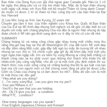
Bạn thân của Dong Kyo,con gái nhà ngoại giao Canada gốc Hàn.Là 1 cô
bé ngây thơ,đáng yêu và có trái tim nhân hậu. Mặc dù là bạn thân nhưng
suốt ngày cãi nhau với Kyo.Rất mê bộ truyện”Thám tử lừng danh Conan”
do muốn có được 1 trí óc thám tử.Học cùng lớp với cậu bạn thân tại Đại
học Harvard
11.Lee Min Jung as Kim Jae Kyung_22 years old
Chuyên gia tâm lí học của Viện nghiên cứu Khoa học Quốc tế.Bạn thân
của Ga Eul tại Mĩ.Xinh đẹp nhưng tinh nghịch và rất giỏi võ,đặc biệt ko có
duyên với mấy anh chàng playboy.Cha mẹ đều là người Hàn nhưng do tập
đoàn chính ở Mĩ nên gia đình sang định cư ở đây từ khi cô còn rất nhỏ
SUMMARY
Chàng hoàng tử và nàng công chúa gặp nhau trong một chiều mùa thu
nắng nhẹ,gió bay bay tại thủ đô Washington DC của đất nước Mĩ xinh đẹp
và đầy tiềm năng.Một cuộc gặp đầy bất ngờ,ko mấy ấn tượng tốt về nhau
nhưng lại cực thú vị. Và chính cuộc gặp gỡ ấy đã khơi dậy một tình yêu
ngọt ngào,tràn ngập sắc tím và niềm hy vọng.Nhưng ai cũng biết chẳng có
thành công nào lại ko phải vượt qua những thử thách khó khăn.Và tất
nhiên,tình yêu cũng vậy!Mặc cho đó có là một tình yêu định mệnh thì sự
thách thức của cuộc sống cũng sẽ chẳng buông tha.Đó là qui luật của tạo
hoá mà chỉ con người mới có thể chứng minh rằng sẽ phá bỏ được.Liệu
Gốm và Cháo của chúng ta có làm được ko nhỉ?…Điều đó vẫn còn là một
bí mật thưa các độc giả!
“-Hey,what are you doing?
-I…I’m verry sorry!But…can you give me my pen?
-Your pen?Where is it?
-Yes!It’s the pen that you are holding
-Ah…Ok,I’ll give you,but…a condition
-What?!?C…condition?
…
-How many languages can you speak?
-Four:English,Japanese,Chinese and Korean!