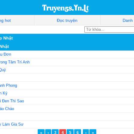
g hot
Đọc truyện
Danh
p Nhật
 Nhật
ẫu Đơn
ong Tâm Trí Anh
Quỷ
anh Phong
h Ký
i Đen Thì Sao
áo Cháo
y Làm Gia Sư
«
‹
3
4
5
6
›
»