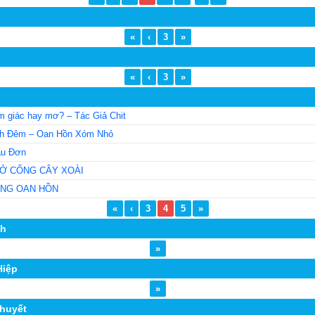
«
‹
3
»
«
‹
3
»
m giác hay mơ? – Tác Giả Chit
2h Đêm – Oan Hồn Xóm Nhỏ
ẫu Đơn
 Ở CỐNG CÂY XOÀI
ÔNG OAN HỒN
«
‹
3
4
5
»
ch
»
Hiệp
»
Thuyết