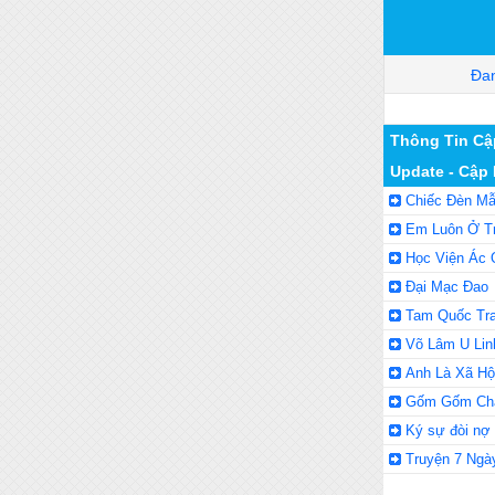
Đan
Thông Tin Cậ
Update - Cập
Chiếc Đèn M
Em Luôn Ở Tr
Học Viện Ác 
Đại Mạc Đao
Tam Quốc Tr
Võ Lâm U Lin
Anh Là Xã Hộ
Gốm Gốm Ch
Ký sự đòi nợ
Truyện 7 Ngà