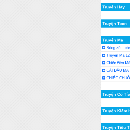
Truyện Hay
Truyện Teen
Truyện Ma
Bóng đè – cả
Truyện Ma 1
Chiếc Đèn M
CÁI ĐẦU MA
CHIẾC CHU
Truyện Cổ Tí
Truyện Kiếm 
Truyện Tiểu 